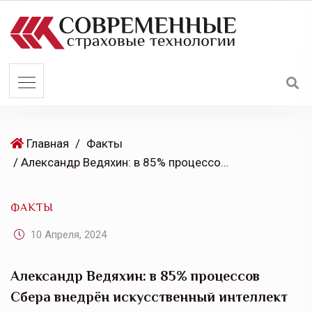
S
k
i
p
t
o
c
o
Главная
/
Факты
n
/ Александр Ведяхин: в 85% процессов Сбера внедрён искусственный интеллект
t
e
ФАКТЫ
n
t
10 Апреля, 2024
Александр Ведяхин: в 85% процессов
Сбера внедрён искусственный интеллект