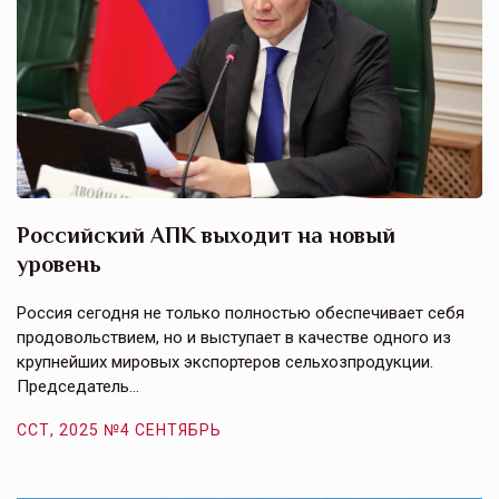
Российский АПК выходит на новый
А
уровень
к
в
е,
Россия сегодня не только полностью обеспечивает себя
Э
продовольствием, но и выступает в качестве одного из
у
крупнейших мировых экспортеров сельхозпродукции.
п
Председатель…
з
ССТ, 2025 №4 СЕНТЯБРЬ
С