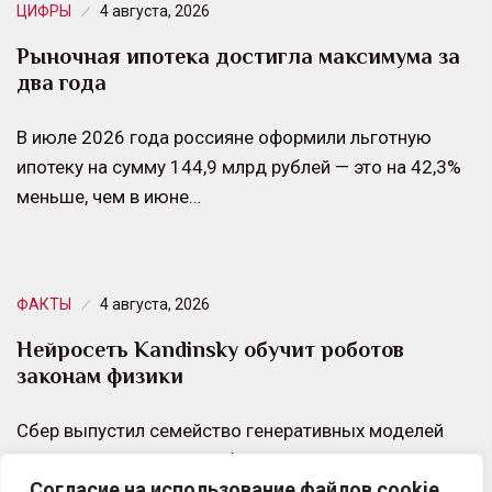
ЦИФРЫ
4 августа, 2026
Рыночная ипотека достигла максимума за
два года
В июле 2026 года россияне оформили льготную
ипотеку на сумму 144,9 млрд рублей — это на 42,3%
меньше, чем в июне…
ФАКТЫ
4 августа, 2026
Нейросеть Kandinsky обучит роботов
законам физики
Сбер выпустил семейство генеративных моделей
Kandinsky WM 1.0. Они обучены генерировать видео,
Согласие на использование файлов cookie
более точно соответствующие законам физики и