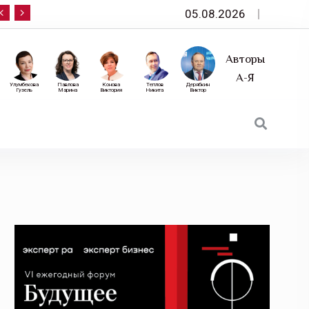
05.08.2026
10 сентября — «Эксперт РА» приглашает на фор
Авторы
А-Я
Улумбекова
Павлова
Конова
Теплов
Дерябкин
Гузель
Марина
Виктория
Никита
Виктор