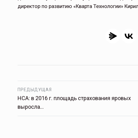
директор по развитию «Кварта Технологии» Кирил
Страховщикам пора в сад
Спрос на страхование плодовых наса
растет незначительными темпами. У э
причин, в том числе низкий уровень
информированности клиентов…
ПРЕДЫДУЩАЯ
ССТ, 2025 №4 СЕНТЯБРЬ
НСА: в 2016 г. площадь страхования яровых
выросла…