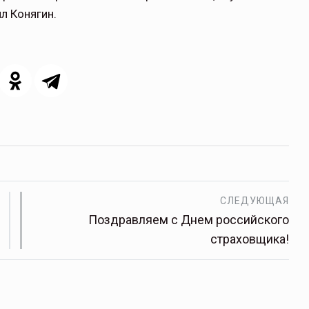
л Конягин.
ОСАГО требует переосмысления
ждений пока
Нормативно-правовое регулирование страхового
того несколько
рынка в России является одним из наиболее
прогрессивных в мире, однако в отдельных
областях требует точечной доработки…
СЛЕДУЮЩАЯ
ССТ, 2025 №4 СЕНТЯБРЬ
Поздравляем с Днем российского
страховщика!