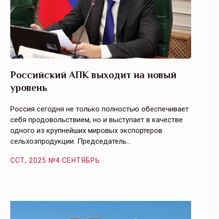
Российский АПК выходит на новый
Агрос
уровень
и кач
Россия сегодня не только полностью обеспечивает
Эффекти
себя продовольствием, но и выступает в качестве
урегули
одного из крупнейших мировых экспортеров
на случ
сельхозпродукции. Председатель…
площаде
ССТ, 2025 №4 СЕНТЯБРЬ
ССТ, 2