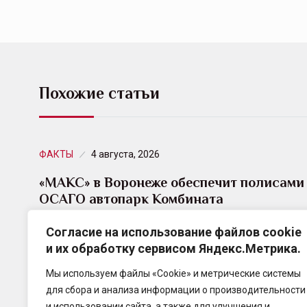
Похожие статьи
ФАКТЫ
4 августа, 2026
«МАКС» в Воронеже обеспечит полисами
ОСАГО автопарк Комбината
благоустройства…
Согласие на использование файлов cookie
и их обработку сервисом Яндекс.Метрика.
СК «МАКС» одержала победу в тендере на право
оказания услуг обязательного страхования
Мы используем файлы «Cookie» и метрические системы
гражданской ответственности владельцев
для сбора и анализа информации о производительности
транспортных средств (ОСАГО) Муниципальному
и использовании сайта, а также для улучшения и