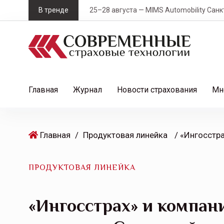
S
В тренде
25–28 августа — MIMS Automobility Санк
k
i
p
t
o
c
Главная
Журнал
Новости страхования
Мн
o
n
t
Главная
/
Продуктовая линейка
e
n
t
ПРОДУКТОВАЯ ЛИНЕЙКА
«Ингосстрах» и компан