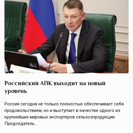
Российский АПК выходит на новый
А
уровень
к
в
е,
Россия сегодня не только полностью обеспечивает себя
Э
продовольствием, но и выступает в качестве одного из
у
крупнейших мировых экспортеров сельхозпродукции.
п
Председатель…
з