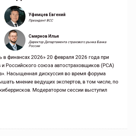
Нормативно-правовое регулирование страхового
Уфимцев Евгений
рическими
рынка в России является одним из наиболее
Президент ВСС
 но и зона
прогрессивных в мире, однако в отдельных
 исполняющая
областях требует точечной доработки…
Смирнов Илья
ССТ, 2025 №4 СЕНТЯБРЬ
Директор Департамента страхового рынка Банка
России
 в финансах 2026» 20 февраля 2026 года при
 и Российского союза автостраховщиков (РСА)
ов». Насыщенная дискуссия во время форума
шать мнение ведущих экспертов, в том числе, по
киберрисков. Модератором сессии выступил