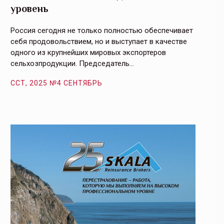
уровень
и кач
Россия сегодня не только полностью обеспечивает
Эффекти
себя продовольствием, но и выступает в качестве
урегули
одного из крупнейших мировых экспортеров
на случ
сельхозпродукции. Председатель…
площаде
ССТ, 2025 №4 СЕНТЯБРЬ
ССТ, 2