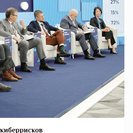
 киберрисков
щитой
ОСАГО требует переосмысления