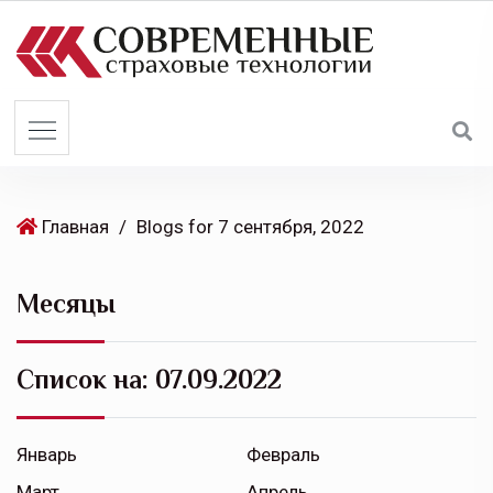
S
k
i
p
t
o
c
o
Главная
/
Blogs for 7 сентября, 2022
n
t
Месяцы
e
n
t
Список на:
07.09.2022
Январь
Февраль
Март
Апрель