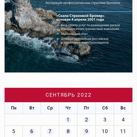
СЕНТЯБРЬ 2022
Пн
Вт
Ср
Чт
Пт
Сб
Вс
1
2
3
4
5
6
7
8
9
10
11