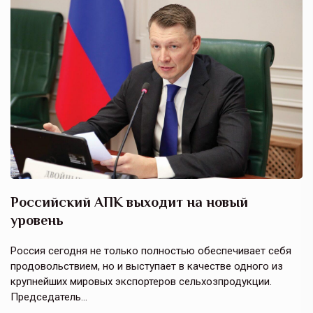
Российский АПК выходит на новый
А
уровень
к
в
е,
Россия сегодня не только полностью обеспечивает себя
Э
продовольствием, но и выступает в качестве одного из
у
крупнейших мировых экспортеров сельхозпродукции.
п
Председатель…
з