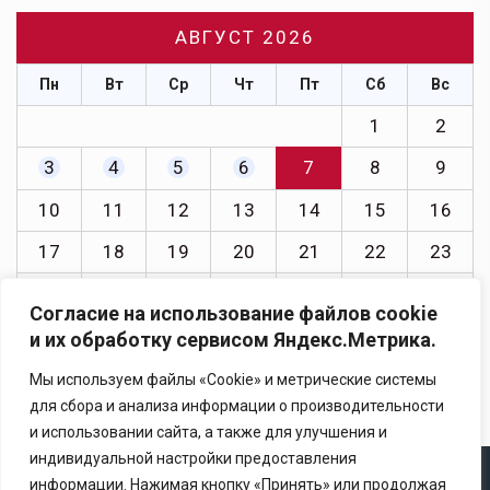
АВГУСТ 2026
Пн
Вт
Ср
Чт
Пт
Сб
Вс
1
2
3
4
5
6
7
8
9
10
11
12
13
14
15
16
17
18
19
20
21
22
23
24
25
26
27
28
29
30
Согласие на использование файлов cookie
31
и их обработку сервисом Яндекс.Метрика.
« Июл
Мы используем файлы «Cookie» и метрические системы
для сбора и анализа информации о производительности
и использовании сайта, а также для улучшения и
индивидуальной настройки предоставления
информации. Нажимая кнопку «Принять» или продолжая
Copyright © 2025 Ассоциация «Некоммерческого