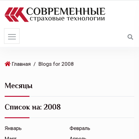
S
k
i
p
t
o
c
o
Главная
/
Blogs for 2008
n
t
Месяцы
e
n
t
Список на:
2008
Январь
Февраль
Март
Апрель