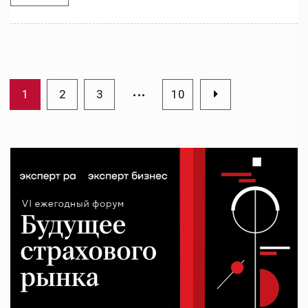
…
1
2
3
10