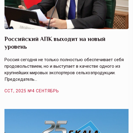
Российский АПК выходит на новый
А
уровень
к
в
е,
Россия сегодня не только полностью обеспечивает себя
Э
продовольствием, но и выступает в качестве одного из
у
крупнейших мировых экспортеров сельхозпродукции.
п
Председатель…
з
ССТ, 2025 №4 СЕНТЯБРЬ
С