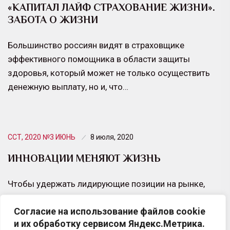
«КАПИТАЛ ЛАЙФ СТРАХОВАНИЕ ЖИЗНИ».
ЗАБОТА О ЖИЗНИ
Большинство россиян видят в страховщике
эффективного помощника в области защиты
здоровья, который может не только осуществить
денежную выплату, но и, что…
ССТ, 2020 №3 ИЮНЬ
8 июля, 2020
ИННОВАЦИИ МЕНЯЮТ ЖИЗНЬ
Чтобы удержать лидирующие позиции на рынке,
сегодня компаниям недостаточно решать
Согласие на использование файлов cookie
традиционные для своего бизнеса задачи.
и их обработку сервисом Яндекс.Метрика.
Необходимо работать на опережение. Один из…