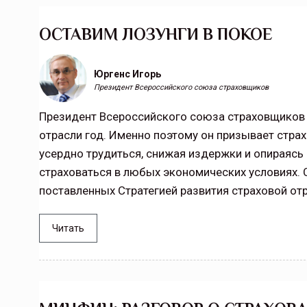
ОСТАВИМ ЛОЗУНГИ В ПОКОЕ
Тамбов — под страховой за
Юргенс Игорь
Тамбовская область — не только
Президент Всероссийского союза страховщиков
сельскохозяйственный регион с исто
традициями выращивания агрокультур,
Президент Всероссийского союза страховщиков 
рискованного земледелия. Временно
отрасли год. Именно поэтому он призывает стра
обязанности…
усердно трудиться, снижая издержки и опираясь
ССТ, 2025 №4 СЕНТЯБРЬ
страховаться в любых экономических условиях. 
поставленных Стратегией развития страховой отр
Читать