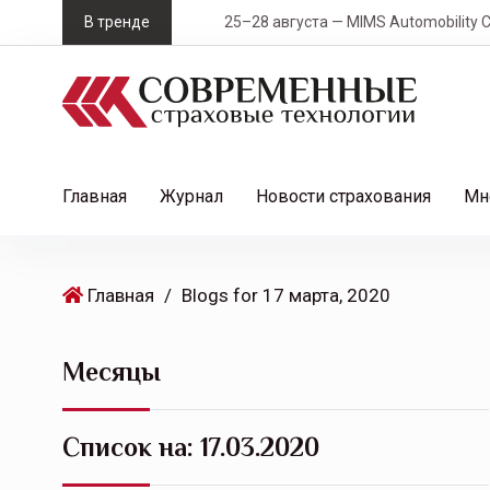
S
В тренде
25–28 августа — MIMS Automobility Санк
k
i
p
t
o
c
Главная
Журнал
Новости страхования
Мн
o
n
t
Главная
/
Blogs for 17 марта, 2020
e
n
t
Месяцы
Список на:
17.03.2020