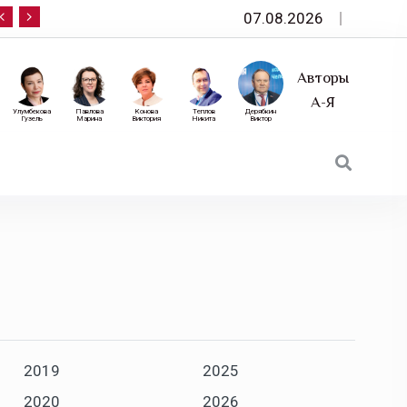
07.08.2026
10 сентября — «Эксперт РА» приглашает на фор
Авторы
А-Я
Улумбекова
Павлова
Конова
Теплов
Дерябкин
Гузель
Марина
Виктория
Никита
Виктор
2019
2025
2020
2026