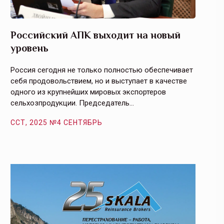
Российский АПК выходит на новый
Агрос
уровень
и кач
Россия сегодня не только полностью обеспечивает
Эффекти
себя продовольствием, но и выступает в качестве
урегули
одного из крупнейших мировых экспортеров
на случ
сельхозпродукции. Председатель…
площаде
ССТ, 2025 №4 СЕНТЯБРЬ
ССТ, 2