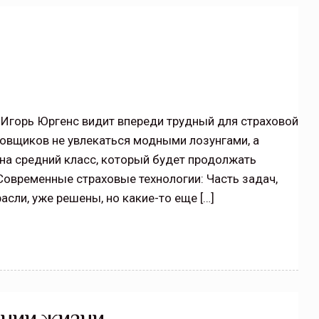
щитой
ОСАГО требует переосмысления
Нормативно-правовое регулирование страхового
рическими
рынка в России является одним из наиболее
 но и зона
прогрессивных в мире, однако в отдельных
Игорь Юргенс видит впереди трудный для страховой
 исполняющая
областях требует точечной доработки…
ховщиков не увлекаться модными лозунгами, а
ССТ, 2025 №4 СЕНТЯБРЬ
 на средний класс, который будет продолжать
Современные страховые технологии: Часть задач,
асли, уже решены, но какие-то еще […]