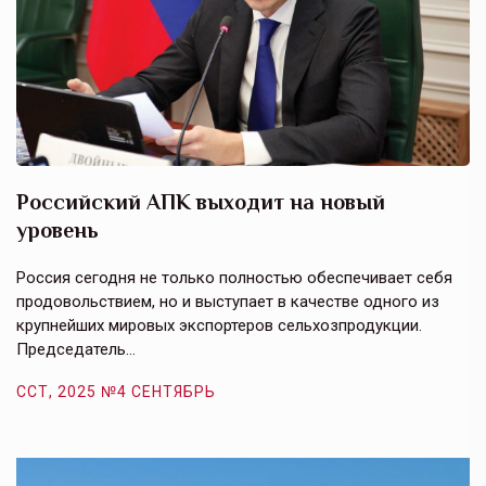
Российский АПК выходит на новый
А
уровень
к
в
е,
Россия сегодня не только полностью обеспечивает себя
Э
продовольствием, но и выступает в качестве одного из
у
крупнейших мировых экспортеров сельхозпродукции.
п
Председатель…
з
ССТ, 2025 №4 СЕНТЯБРЬ
С