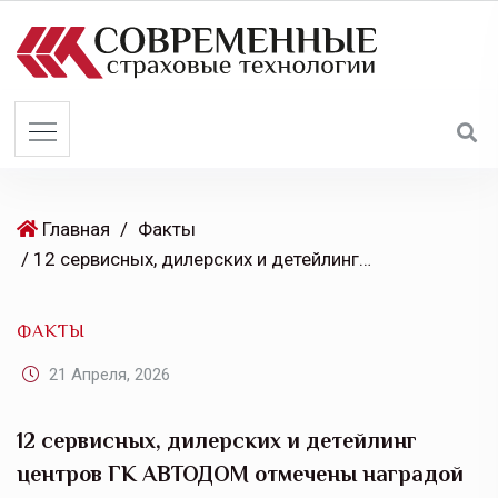
S
k
i
p
t
o
c
o
Главная
/
Факты
n
/ 12 сервисных, дилерских и детейлинг центров ГК АВТОДОМ отмечены наградой «Хорошее место» от Яндекс Карт
t
e
ФАКТЫ
n
t
21 Апреля, 2026
12 сервисных, дилерских и детейлинг
центров ГК АВТОДОМ отмечены наградой