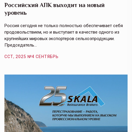
Российский АПК выходит на новый
А
уровень
к
в
е,
Россия сегодня не только полностью обеспечивает себя
Э
продовольствием, но и выступает в качестве одного из
у
крупнейших мировых экспортеров сельхозпродукции.
п
Председатель…
з
ССТ, 2025 №4 СЕНТЯБРЬ
С