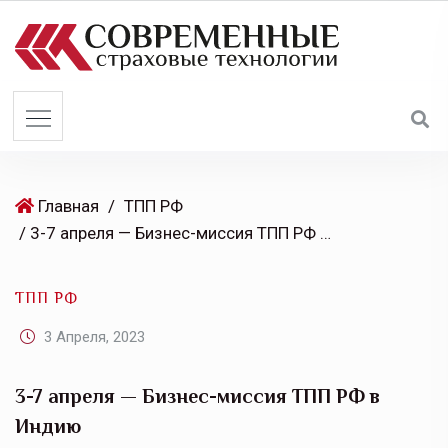
S
k
i
p
t
o
c
o
Главная
/
ТПП РФ
n
/ 3-7 апреля — Бизнес-миссия ТПП РФ в Индию
t
e
ТПП РФ
n
t
3 Апреля, 2023
3-7 апреля — Бизнес-миссия ТПП РФ в
Индию