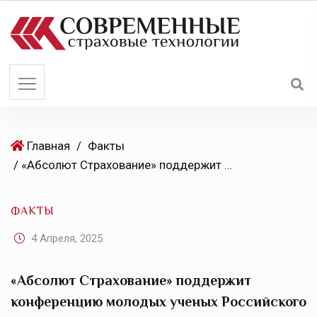
S
k
i
p
t
o
c
o
Главная
/
Факты
n
/ «Абсолют Страхование» поддержит конференцию молодых ученых Российского химико-технологического университета им. Д.И. Менделеева
t
e
ФАКТЫ
n
t
4 Апреля, 2025
«Абсолют Страхование» поддержит
конференцию молодых ученых Российского