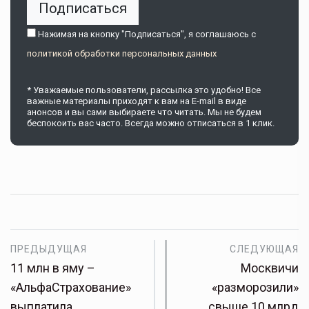
Подписаться
Нажимая на кнопку "Подписаться", я соглашаюсь c
политикой обработки персональных данных
* Уважаемые пользователи, рассылка это удобно! Все
важные материалы приходят к вам на E-mail в виде
анонсов и вы сами выбираете что читать. Мы не будем
беспокоить вас часто. Всегда можно отписаться в 1 клик.
ПРЕДЫДУЩАЯ
СЛЕДУЮЩАЯ
11 млн в яму –
Москвичи
«АльфаСтрахование»
«разморозили»
выплатила
свыше 10 млрд