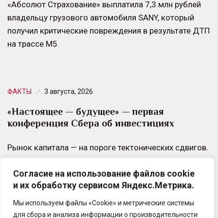
«Абсолют Страхование» выплатила 7,3 млн рублей
владельцу грузового автомобиля SANY, который
получил критические повреждения в результате ДТП
на трассе М5.
ФАКТЫ
3 августа, 2026
«Настоящее — будущее» — первая
конференция Cбера об инвестициях
Рынок капитала — на пороге тектонических сдвигов.
Где искать новые точки опоры в эпоху
Согласие на использование файлов cookie
волатильности и как искусственный интеллект
и их обработку сервисом Яндекс.Метрика.
изменит правила…
Мы используем файлы «Cookie» и метрические системы
для сбора и анализа информации о производительности