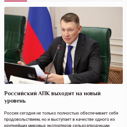
Российский АПК выходит на новый
А
уровень
к
в
е,
Россия сегодня не только полностью обеспечивает себя
Э
продовольствием, но и выступает в качестве одного из
у
крупнейших мировых экспортеров сельхозпродукции.
п