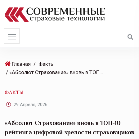
S
k
i
p
t
o
c
o
Главная
/
Факты
n
/ «Абсолют Страхование» вновь в ТОП-10 рейтинга цифровой зрелости страховщиков SDI360°
t
e
ФАКТЫ
n
t
29 Апреля, 2026
«Абсолют Страхование» вновь в ТОП-10
рейтинга цифровой зрелости страховщиков