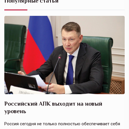
Популярные статьи
Российский АПК выходит на новый
А
уровень
к
в
е,
Россия сегодня не только полностью обеспечивает себя
Э