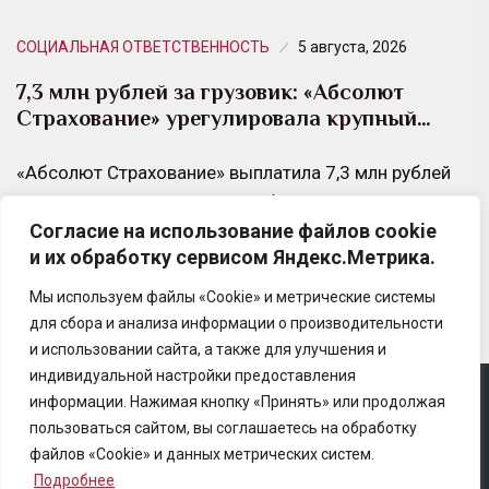
СОЦИАЛЬНАЯ ОТВЕТСТВЕННОСТЬ
5 августа, 2026
7,3 млн рублей за грузовик: «Абсолют
Страхование» урегулировала крупный…
«Абсолют Страхование» выплатила 7,3 млн рублей
владельцу грузового автомобиля SANY, который
Согласие на использование файлов cookie
получил критические повреждения в результате ДТП
и их обработку сервисом Яндекс.Метрика.
на трассе М5.
Мы используем файлы «Cookie» и метрические системы
для сбора и анализа информации о производительности
и использовании сайта, а также для улучшения и
индивидуальной настройки предоставления
информации. Нажимая кнопку «Принять» или продолжая
Copyright © 2025 Ассоциация «Некоммерческого
пользоваться сайтом, вы соглашаетесь на обработку
партнерство содействия развитию страхового рынка
файлов «Cookie» и данных метрических систем.
«Центр страховой безопасности»
Подробнее