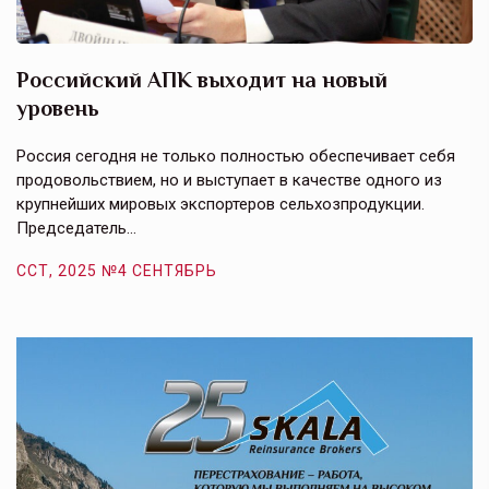
Российский АПК выходит на новый
А
уровень
к
в
е,
Россия сегодня не только полностью обеспечивает себя
Э
продовольствием, но и выступает в качестве одного из
у
крупнейших мировых экспортеров сельхозпродукции.
п
Председатель…
з
ССТ, 2025 №4 СЕНТЯБРЬ
С