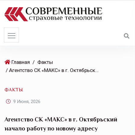
S
k
i
p
t
o
c
o
Главная
/
Факты
n
/ Агентство СК «МАКС» в г. Октябрьский начало работу по новому адресу
t
e
ФАКТЫ
n
t
9 Июня, 2026
Агентство СК «МАКС» в г. Октябрьский
начало работу по новому адресу