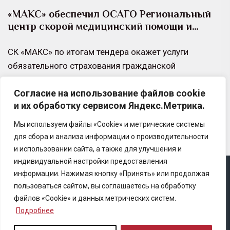
«МАКС» обеспечил ОСАГО Региональный
центр скорой медицинский помощи и…
СК «МАКС» по итогам тендера окажет услуги
обязательного страхования гражданской
ответственности владельцев транспортных средств
Согласие на использование файлов cookie
(ОСАГО) Государственному бюджетному
и их обработку сервисом Яндекс.Метрика.
учреждению здравоохранения Калужской области…
Мы используем файлы «Cookie» и метрические системы
для сбора и анализа информации о производительности
и использовании сайта, а также для улучшения и
индивидуальной настройки предоставления
информации. Нажимая кнопку «Принять» или продолжая
Copyright © 2025 Ассоциация «Некоммерческого
пользоваться сайтом, вы соглашаетесь на обработку
партнерство содействия развитию страхового рынка
файлов «Cookie» и данных метрических систем.
«Центр страховой безопасности»
Подробнее
Правила републикации