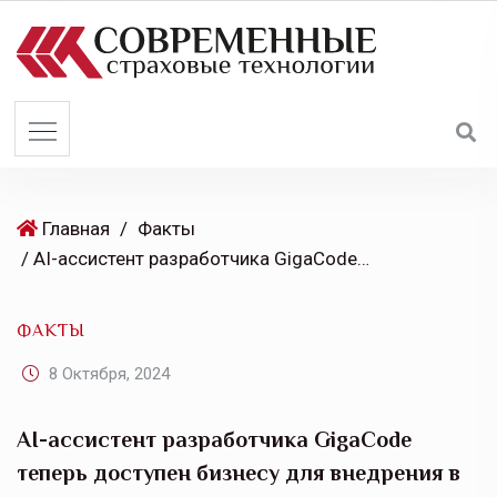
S
k
i
p
t
o
c
o
Главная
/
Факты
n
/ AI-ассистент разработчика GigaCode теперь доступен бизнесу для внедрения в собственную ИТ-инфраструктуру
t
e
ФАКТЫ
n
t
8 Октября, 2024
AI-ассистент разработчика GigaCode
теперь доступен бизнесу для внедрения в