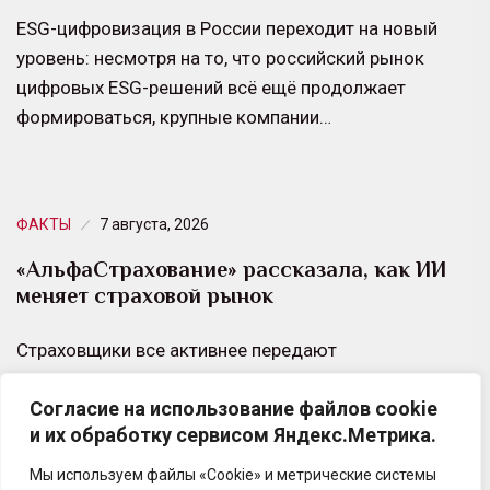
ESG-цифровизация в России переходит на новый
уровень: несмотря на то, что российский рынок
цифровых ESG-решений всё ещё продолжает
формироваться, крупные компании…
ФАКТЫ
7 августа, 2026
«АльфаСтрахование» рассказала, как ИИ
меняет страховой рынок
Страховщики все активнее передают
искусственному интеллекту типовые операции.
Согласие на использование файлов cookie
Одновременно растет ценность специалистов,
и их обработку сервисом Яндекс.Метрика.
способных работать со сложными рисками.
Мы используем файлы «Cookie» и метрические системы