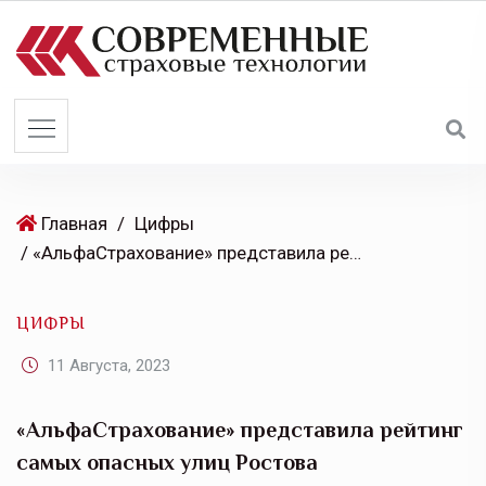
S
k
i
p
t
o
c
o
Главная
/
Цифры
n
/ «АльфаСтрахование» представила рейтинг самых опасных улиц Ростова
t
e
ЦИФРЫ
n
t
11 Августа, 2023
«АльфаСтрахование» представила рейтинг
самых опасных улиц Ростова