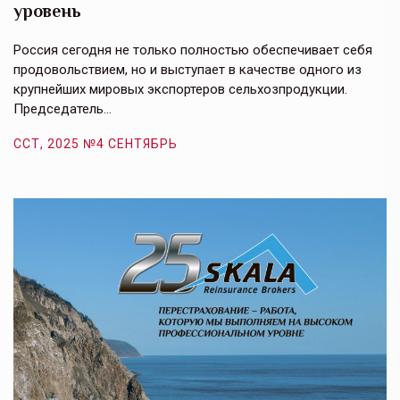
уровень
к
в
е,
Россия сегодня не только полностью обеспечивает себя
Э
продовольствием, но и выступает в качестве одного из
у
крупнейших мировых экспортеров сельхозпродукции.
п
Председатель…
з
ССТ, 2025 №4 СЕНТЯБРЬ
С