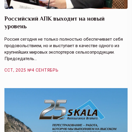
Российский АПК выходит на новый
А
уровень
к
в
е,
Россия сегодня не только полностью обеспечивает себя
Э
продовольствием, но и выступает в качестве одного из
у
крупнейших мировых экспортеров сельхозпродукции.
п
Председатель…
з
ССТ, 2025 №4 СЕНТЯБРЬ
С