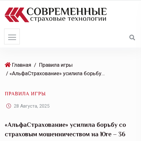
S
k
i
p
t
o
c
o
Главная
/
Правила игры
n
/ «АльфаСтрахование» усилила борьбу со страховым мошенничеством на Юге – 36 уголовных дел в суде и на расследовании
t
e
ПРАВИЛА ИГРЫ
n
t
28 Августа, 2025
«АльфаСтрахование» усилила борьбу со
страховым мошенничеством на Юге – 36