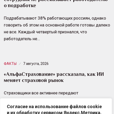
о подработке
Подрабатывают 38% работающих россиян, однако
говорить об этом на основной работе готовы далеко
не все. Каждый четвертый признался, что
работодатель не…
ФАКТЫ
7 августа, 2026
«АльфаСтрахование» рассказала, как ИИ
меняет страховой рынок
Страховщики все активнее передают
искусственному интеллекту типовые операции.
Согласие на использование файлов cookie
Одновременно растет ценность специалистов,
и их обработку сервисом Яндекс.Метрика.
способных работать со сложными рисками.