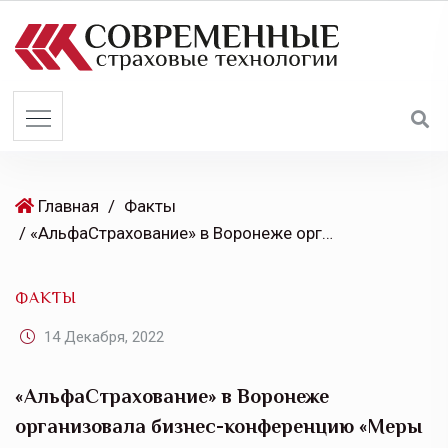
S
k
i
p
t
o
c
o
Главная
/
Факты
n
/ «АльфаСтрахование» в Воронеже организовала бизнес-конференцию «Меры поддержки экспортеров Воронежской области»
t
e
ФАКТЫ
n
t
14 Декабря, 2022
«АльфаСтрахование» в Воронеже
организовала бизнес-конференцию «Меры