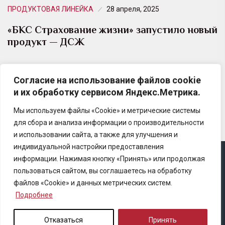
ПРОДУКТОВАЯ ЛИНЕЙКА
28 апреля, 2025
«БКС Страхование жизни» запустило новый
продукт — ДСЖ
Клиентам БКС стало доступно долевое страхование
Согласие на использование файлов cookie
жизни (ДСЖ), сочетающее защиту и
и их обработку сервисом Яндекс.Метрика.
инвестиционные возможности.
Мы используем файлы «Cookie» и метрические системы
для сбора и анализа информации о производительности
и использовании сайта, а также для улучшения и
индивидуальной настройки предоставления
информации. Нажимая кнопку «Принять» или продолжая
Copyright © 2025 Ассоциация «Некоммерческого
пользоваться сайтом, вы соглашаетесь на обработку
партнерство содействия развитию страхового рынка
файлов «Cookie» и данных метрических систем.
«Центр страховой безопасности»
Подробнее
Правила републикации
Отказаться
Принять
Политика конфиденциальности