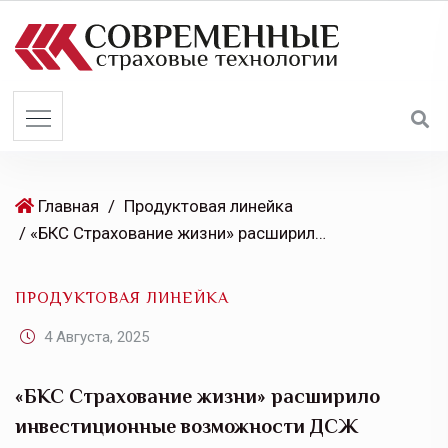
S
k
i
p
t
o
c
o
Главная
/
Продуктовая линейка
n
/ «БКС Страхование жизни» расширило инвестиционные возможности ДСЖ
t
e
ПРОДУКТОВАЯ ЛИНЕЙКА
n
t
4 Августа, 2025
«БКС Страхование жизни» расширило
инвестиционные возможности ДСЖ