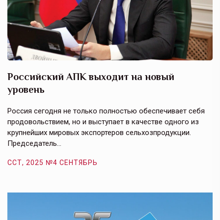
Российский АПК выходит на новый
А
уровень
к
в
е,
Россия сегодня не только полностью обеспечивает себя
Э
продовольствием, но и выступает в качестве одного из
у
крупнейших мировых экспортеров сельхозпродукции.
п
Председатель…
з
ССТ, 2025 №4 СЕНТЯБРЬ
С