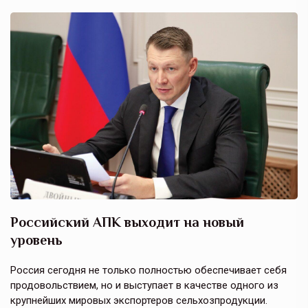
Российский АПК выходит на новый
А
уровень
к
в
е,
Россия сегодня не только полностью обеспечивает себя
Э
продовольствием, но и выступает в качестве одного из
у
крупнейших мировых экспортеров сельхозпродукции.
п