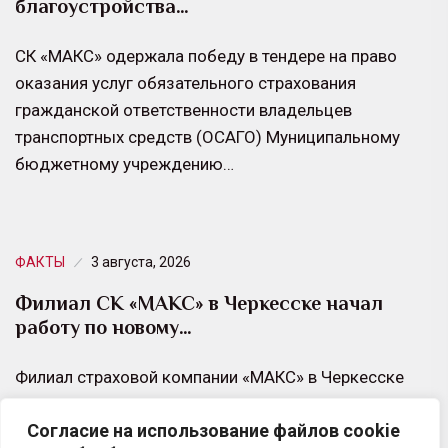
благоустройства…
СК «МАКС» одержала победу в тендере на право
оказания услуг обязательного страхования
гражданской ответственности владельцев
транспортных средств (ОСАГО) Муниципальному
бюджетному учреждению…
ФАКТЫ
3 августа, 2026
Филиал СК «МАКС» в Черкесске начал
работу по новому…
Филиал страховой компании «МАКС» в Черкесске
переехал. Теперь региональное представительство
Согласие на использование файлов cookie
страховщика находится по адресу улица Демиденко,