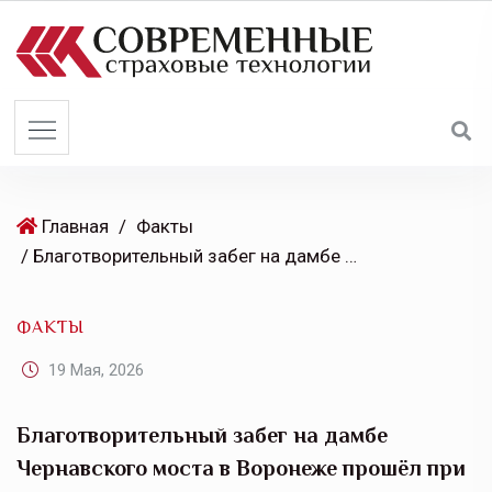
S
k
i
p
t
o
c
o
Главная
/
Факты
n
/ Благотворительный забег на дамбе Чернавского моста в Воронеже прошёл при поддержке СК «МАКС»
t
e
ФАКТЫ
n
t
19 Мая, 2026
Благотворительный забег на дамбе
Чернавского моста в Воронеже прошёл при