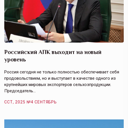
Российский АПК выходит на новый
А
уровень
к
в
е,
Россия сегодня не только полностью обеспечивает себя
Э
продовольствием, но и выступает в качестве одного из
у
крупнейших мировых экспортеров сельхозпродукции.
п
Председатель…
з
ССТ, 2025 №4 СЕНТЯБРЬ
С