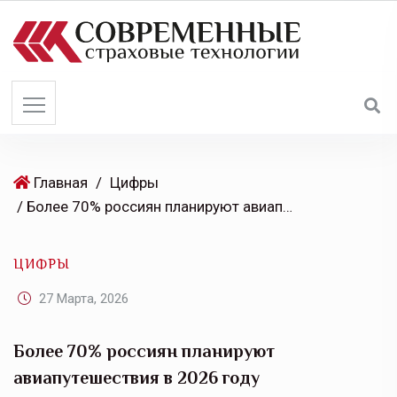
S
k
i
p
t
o
c
o
Главная
/
Цифры
n
/ Более 70% россиян планируют авиапутешествия в 2026 году
t
e
ЦИФРЫ
n
t
27 Марта, 2026
Более 70% россиян планируют
авиапутешествия в 2026 году