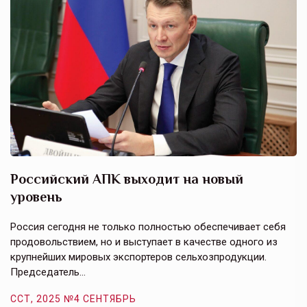
Российский АПК выходит на новый
А
уровень
к
в
е,
Россия сегодня не только полностью обеспечивает себя
Э
продовольствием, но и выступает в качестве одного из
у
крупнейших мировых экспортеров сельхозпродукции.
п
Председатель…
з
ССТ, 2025 №4 СЕНТЯБРЬ
С