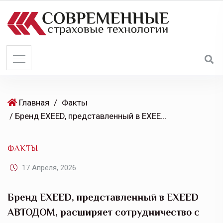
S
k
i
p
t
o
c
o
Главная
/
Факты
n
/ Бренд EXEED, представленный в EXEED АВТОДОМ, расширяет сотрудничество с ресторанным холдингом Novikov Group
t
e
ФАКТЫ
n
t
17 Апреля, 2026
Бренд EXEED, представленный в EXEED
АВТОДОМ, расширяет сотрудничество с