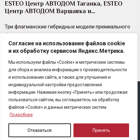
ESTEO Центр АВТОДОМ Таганка, ESTEO
Центр АВТОДОМ Варшавка и…
Три флагманские гибридные модели премиального
бренда ESTEO, представленного в дилерских центрах
Согласие на использование файлов cookie
ESTEO Центр АВТОДОМ Таганка, ESTEO Центр
и их обработку сервисом Яндекс.Метрика.
АВТОДОМ Варшавка и ESTEO…
Мы используем файлы «Cookie» и метрические системы
для сбора и анализа информации о производительности
и использовании сайта, а также для улучшения и
индивидуальной настройки предоставления
информации. Нажимая кнопку «Принять» или продолжая
Copyright © 2025 Ассоциация «Некоммерческого
пользоваться сайтом, вы соглашаетесь на обработку
партнерство содействия развитию страхового рынка
файлов «Cookie» и данных метрических систем.
«Центр страховой безопасности»
Подробнее
Правила републикации
Отказаться
Принять
Политика конфиденциальности