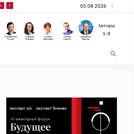
05.08.2026
10 сентября — «Эксперт РА» приглашает на фор
Авторы
А-Я
Улумбекова
Павлова
Конова
Теплов
Дерябкин
Гузель
Марина
Виктория
Никита
Виктор