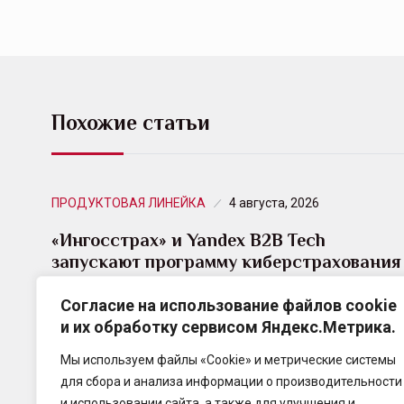
Похожие статьи
ПРОДУКТОВАЯ ЛИНЕЙКА
4 августа, 2026
«Ингосстрах» и Yandex B2B Tech
запускают программу киберстрахования
для…
Согласие на использование файлов cookie
и их обработку сервисом Яндекс.Метрика.
«Ингосстрах», один из лидеров рынка
страхования в России, совместно с Yandex
Мы используем файлы «Cookie» и метрические системы
Cloud (входит в состав Yandex B2B
для сбора и анализа информации о производительности
Tech) запустил программу киберстрахования для
и использовании сайта, а также для улучшения и