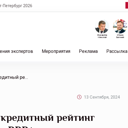
т-Петербург 2026
Журавлев
Ильин
Николай
Евгений
ения экспертов
Мероприятия
Реклама
Рассылка
/ «Эксперт РА» присвоил кредитный рейтинг «Ингосстраху» на уровне ВВВ+ по международной шкале
13 Сентября, 2024
 кредитный рейтинг