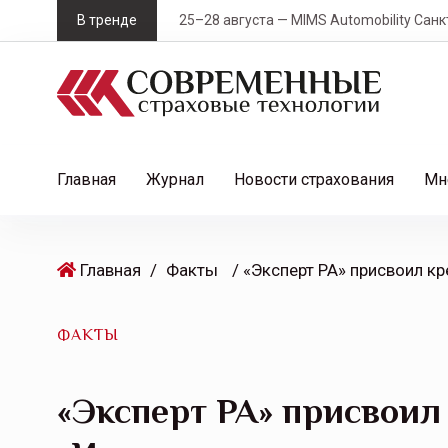
S
В тренде
25–28 августа — MIMS Automobility Санк
k
i
p
t
o
c
Главная
Журнал
Новости страхования
Мн
o
n
t
Главная
/
Факты
e
n
t
ФАКТЫ
«Эксперт РА» присвоил