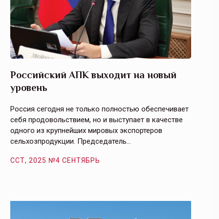
Российский АПК выходит на новый
Агрос
уровень
и кач
Россия сегодня не только полностью обеспечивает
Эффекти
себя продовольствием, но и выступает в качестве
урегули
одного из крупнейших мировых экспортеров
на случ
сельхозпродукции. Председатель…
площаде
ССТ, 2025 №4 СЕНТЯБРЬ
ССТ, 2