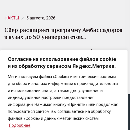
ФАКТЫ
5 августа, 2026
Сбер расширяет программу Амбассадоров
в вузах до 50 университетов…
Новый сезон проекта стартует в октябре: по два
Согласие на использование файлов cookie
студента от каждого вуза — от Санкт-Петербурга и
и их обработку сервисом Яндекс.Метрика.
Белгорода до Владивостока и Якутска…
Мы используем файлы «Cookie» и метрические системы
для сбора и анализа информации о производительности
и использовании сайта, а также для улучшения и
индивидуальной настройки предоставления
информации. Нажимая кнопку «Принять» или продолжая
Copyright © 2025 Ассоциация «Некоммерческого
пользоваться сайтом, вы соглашаетесь на обработку
партнерство содействия развитию страхового рынка
файлов «Cookie» и данных метрических систем.
«Центр страховой безопасности»
Подробнее