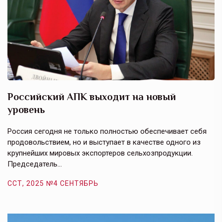
Российский АПК выходит на новый
А
уровень
к
в
е,
Россия сегодня не только полностью обеспечивает себя
Э
продовольствием, но и выступает в качестве одного из
у
крупнейших мировых экспортеров сельхозпродукции.
п
Председатель…
з
ССТ, 2025 №4 СЕНТЯБРЬ
С