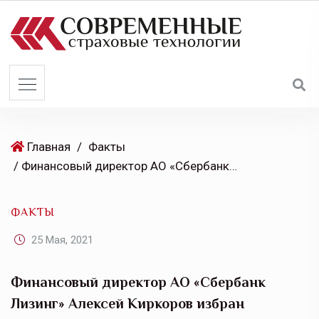
S
k
i
p
t
o
c
o
Главная
/
Факты
n
/ Финансовый директор АО «Сбербанк Лизинг» Алексей Киркоров избран президентом Объединенной Лизинговой Ассоциации
t
e
ФАКТЫ
n
t
25 Мая, 2021
Финансовый директор АО «Сбербанк
Лизинг» Алексей Киркоров избран