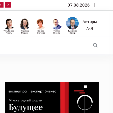
07.08.2026
10 сентября — «Эксперт РА» приглашает на фор
Авторы
А-Я
Улумбекова
Павлова
Конова
Теплов
Дерябкин
Гузель
Марина
Виктория
Никита
Виктор