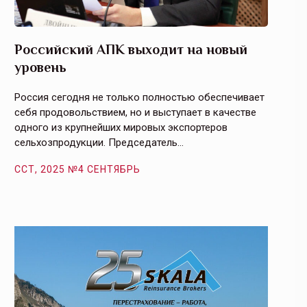
Российский АПК выходит на новый
Агрос
уровень
и кач
Россия сегодня не только полностью обеспечивает
Эффекти
себя продовольствием, но и выступает в качестве
урегули
одного из крупнейших мировых экспортеров
на случ
сельхозпродукции. Председатель…
площаде
ССТ, 2025 №4 СЕНТЯБРЬ
ССТ, 2