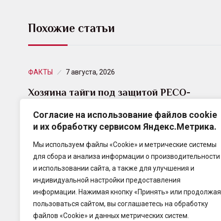
Похожие статьи
ФАКТЫ
7 августа, 2026
Хозяина тайги под защитой РЕСО-
Гарантия доставили в парк Югры
Согласие на использование файлов cookie
и их обработку сервисом Яндекс.Метрика.
РЕСО-Гарантия застраховала перевозку 9-
метровой скульптуры лося. Ее установили у реки
Мы используем файлы «Cookie» и метрические системы
Казым в Ханты-Мансийском автономном округе.
для сбора и анализа информации о производительности
и использовании сайта, а также для улучшения и
индивидуальной настройки предоставления
информации. Нажимая кнопку «Принять» или продолжая
пользоваться сайтом, вы соглашаетесь на обработку
файлов «Cookie» и данных метрических систем.