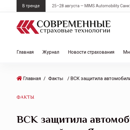
S
В тренде
25–28 августа — MIMS Automobility Санк
k
i
p
t
o
c
Главная
Журнал
Новости страхования
Мн
o
n
t
Главная
/
Факты
e
n
t
ФАКТЫ
ВСК защитила автомоб