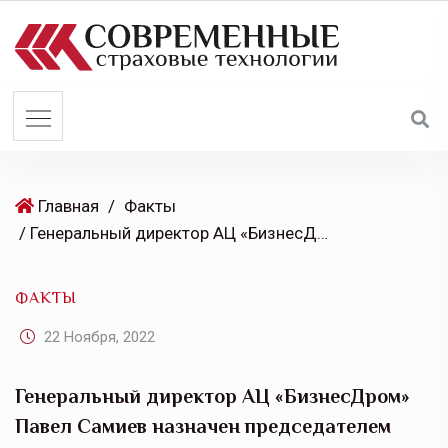
S
k
i
p
t
o
c
o
Главная
/
Факты
n
/ Генеральный директор АЦ «БизнесДром» Павел Самиев назначен председателем комиссии по страхованию ОПОРЫ РОССИИ
t
e
ФАКТЫ
n
t
22 Ноября, 2022
Генеральный директор АЦ «БизнесДром»
Павел Самиев назначен председателем