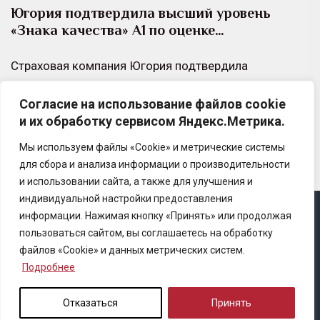
Югория подтвердила высший уровень
«Знака качества» А1 по оценке…
Страховая компания Югория подтвердила
наивысший уровень оценки клиентского сервиса по
Согласие на использование файлов cookie
итогам независимой оценки «Знак качества»
и их обработку сервисом Яндекс.Метрика.
аналитического центра БизнесДром.
Мы используем файлы «Cookie» и метрические системы
для сбора и анализа информации о производительности
и использовании сайта, а также для улучшения и
индивидуальной настройки предоставления
информации. Нажимая кнопку «Принять» или продолжая
Copyright © 2025 Ассоциация «Некоммерческого
пользоваться сайтом, вы соглашаетесь на обработку
партнерство содействия развитию страхового рынка
файлов «Cookie» и данных метрических систем.
«Центр страховой безопасности»
Подробнее
Правила републикации
Отказаться
Принять
Политика конфиденциальности