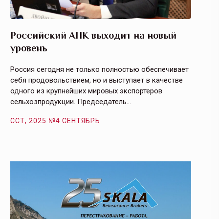
Российский АПК выходит на новый
Агрос
уровень
и кач
Россия сегодня не только полностью обеспечивает
Эффекти
себя продовольствием, но и выступает в качестве
урегули
одного из крупнейших мировых экспортеров
на случ
сельхозпродукции. Председатель…
площаде
ССТ, 2025 №4 СЕНТЯБРЬ
ССТ, 2