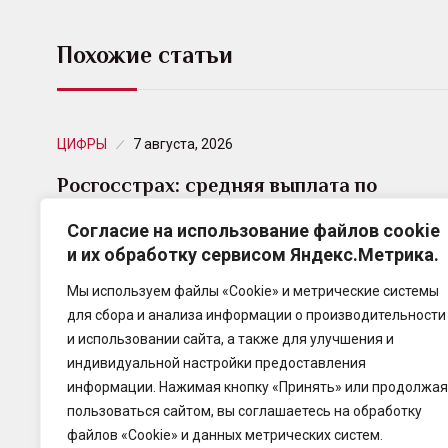
Похожие статьи
ЦИФРЫ
7 августа, 2026
Росгосстрах: средняя выплата по
страхованию жизни ипотечников в
Согласие на использование файлов cookie
2026…
и их обработку сервисом Яндекс.Метрика.
За первое полугодие 2026 года Росгосстрах
Мы используем файлы «Cookie» и метрические системы
возместил по договорам страхования жизни и
для сбора и анализа информации о производительности
здоровья ипотечных заемщиков уже около 800
и использовании сайта, а также для улучшения и
млн рублей.
индивидуальной настройки предоставления
информации. Нажимая кнопку «Принять» или продолжая
пользоваться сайтом, вы соглашаетесь на обработку
файлов «Cookie» и данных метрических систем.