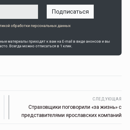
Подписаться
щитой
ОСАГО требует переосмысления
тикой обработки персональных данных
Нормативно-правовое регулирование страхового
рическими
рынка в России является одним из наиболее
ые материалы приходят к вам на E-mail в виде анонсов и вы
 но и зона
прогрессивных в мире, однако в отдельных
сто. Всегда можно отписаться в 1 клик.
 исполняющая
областях требует точечной доработки…
ССТ, 2025 №4 СЕНТЯБРЬ
СЛЕДУЮЩАЯ
Страховщики поговорили «за жизнь» с
представителями ярославских компаний