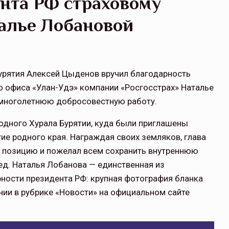
нта РФ страховому
талье Лобановой
урятия Алексей Цыденов вручил благодарность
о офиса «Улан-Удэ» компании «Росгосстрах» Наталье
 многолетнюю добросовестную работу.
одного Хурала Бурятии, куда были приглашены
ие родного края. Награждая своих земляков, глава
ю позицию и пожелал всем сохранить внутреннюю
ед. Наталья Лобанова — единственная из
рности президента РФ: крупная фотография бланка
нии в рубрике «Новости» на официальном сайте