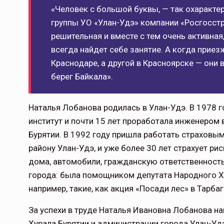
«Человек с большой буквы, — так охаракте
группы УО «Улан-Удэ» компании «Росгосстра
решительная и вместе с тем очень активная
всегда найдет себе занятие. А когда прие
Краснодаре, а другой в Красноярске — они в
берег Байкала».
Наталья Лобанова родилась в Улан-Удэ. В 1978 
институт и почти 15 лет проработала инженером 
Бурятии. В 1992 году пришла работать страховы
району Улан-Удэ, и уже более 30 лет страхует ри
дома, автомобили, гражданскую ответственность
города: была помощником депутата Народного Ху
например, такие, как акция «Посади лес» в Тарба
За успехи в труде Наталья Ивановна Лобанова 
Хурала Бурятии и администрации города Улан-У