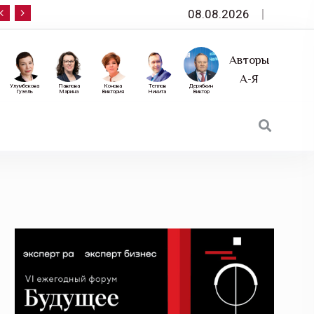
08.08.2026
10 сентября — «Эксперт РА» приглашает на фор
Авторы
А-Я
Улумбекова
Павлова
Конова
Теплов
Дерябкин
Гузель
Марина
Виктория
Никита
Виктор