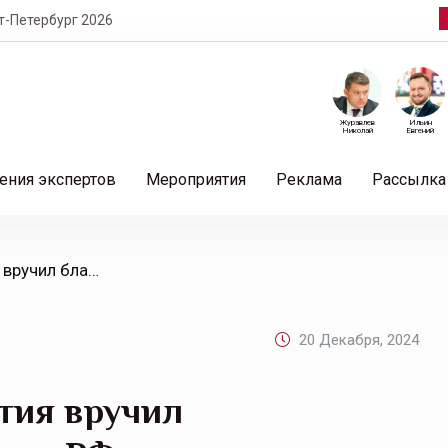
т-Петербург 2026
Журавлев
Ильин
Николай
Евгений
ения экспертов
Мероприятия
Реклама
Рассылка
/ Глава Республики Бурятия вручил благодарность президента РФ страховому агенту из Улан-Удэ Наталье Лобановой
20 Декабря, 2024
тия вручил