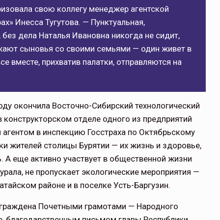
ризовала свою коллегу менеджер агентской
х» Инесса Тугутова. — Пунктуальная,
, без дела Наталья Ивановна никогда не сидит,
зжают сыновья со своими семьями — один живет в
се вместе, прихватив палатки, отправляются на
году окончила Восточно-Сибирский технологический
в конструкторском отделе одного из предприятий
м агентом в инспекцию Госстраха по Октябрьскому
ски жителей столицы Бурятии — их жизнь и здоровье,
. А еще активно участвует в общественной жизни
рала, не пропускает экологические мероприятия —
гатайском районе и в поселке Усть-Баргузин.
награждена Почетными грамотами — Народного
дэ, благодарственным письмом главы Республики