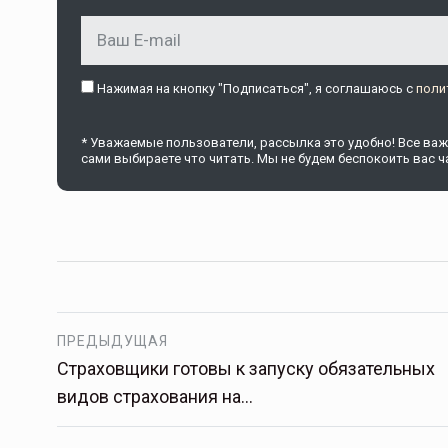
Тамбов — под страховой за
Нажимая на кнопку "Подписаться", я соглашаюсь c
поли
Тамбовская область — не только
сельскохозяйственный регион с исто
* Уважаемые пользователи, рассылка это удобно! Все важн
традициями выращивания агрокультур,
сами выбираете что читать. Мы не будем беспокоить вас ча
рискованного земледелия. Временно
обязанности…
ССТ, 2025 №4 СЕНТЯБРЬ
ПРЕДЫДУЩАЯ
Страховщики готовы к запуску обязательных
видов страхования на…