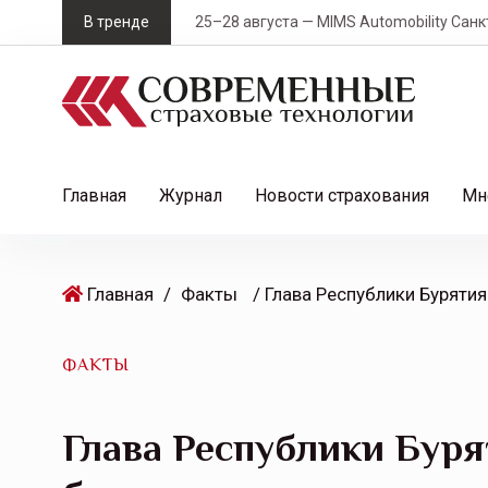
S
В тренде
25–28 августа — MIMS Automobility Санк
k
i
p
t
o
c
Главная
Журнал
Новости страхования
Мн
o
n
t
Главная
/
Факты
e
n
t
ФАКТЫ
Глава Республики Буря