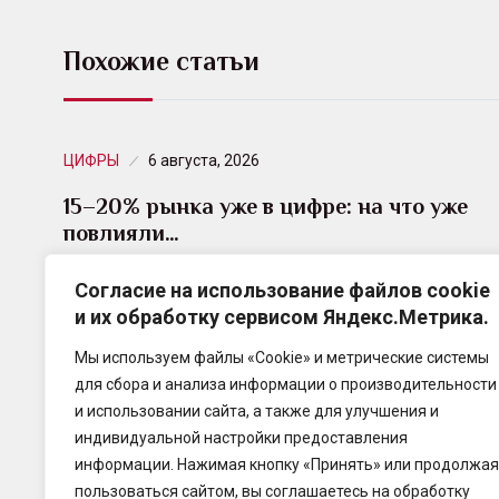
Похожие статьи
ЦИФРЫ
6 августа, 2026
15–20% рынка уже в цифре: на что уже
повлияли…
По оценке профильных СМИ, сейчас переведено
Согласие на использование файлов cookie
и их обработку сервисом Яндекс.Метрика.
в цифру уже 15–20% страхового рынка. Этот
показатель растёт, а оцифровка становится всё
Мы используем файлы «Cookie» и метрические системы
более актуальной.
для сбора и анализа информации о производительности
и использовании сайта, а также для улучшения и
индивидуальной настройки предоставления
информации. Нажимая кнопку «Принять» или продолжая
пользоваться сайтом, вы соглашаетесь на обработку