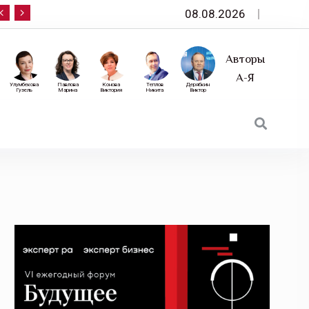
08.08.2026
10 сентября — «Эксперт РА» приглашает на фор
Авторы
А-Я
Улумбекова
Павлова
Конова
Теплов
Дерябкин
Гузель
Марина
Виктория
Никита
Виктор