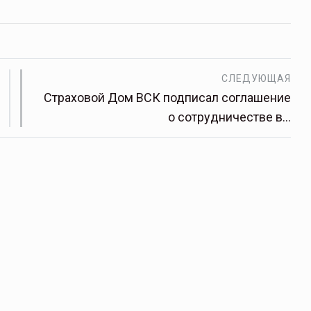
щитой
ОСАГО требует переосмысления
СЛЕДУЮЩАЯ
Нормативно-правовое регулирование страхового
рическими
рынка в России является одним из наиболее
Страховой Дом ВСК подписал соглашение
 но и зона
прогрессивных в мире, однако в отдельных
о сотрудничестве в…
 исполняющая
областях требует точечной доработки…
ССТ, 2025 №4 СЕНТЯБРЬ