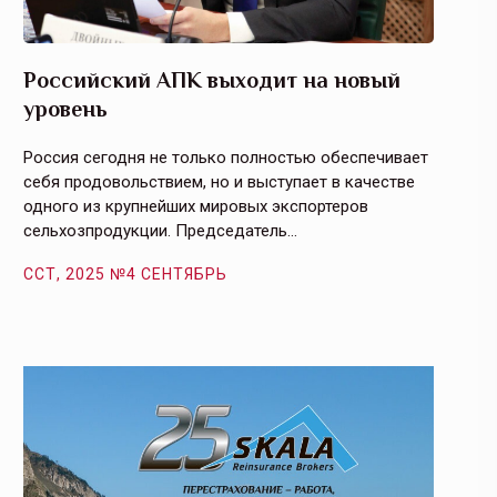
Российский АПК выходит на новый
Агрос
уровень
и кач
Россия сегодня не только полностью обеспечивает
Эффекти
себя продовольствием, но и выступает в качестве
урегули
одного из крупнейших мировых экспортеров
на случ
сельхозпродукции. Председатель…
площаде
ССТ, 2025 №4 СЕНТЯБРЬ
ССТ, 2