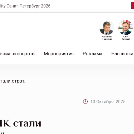
кт-Петербург 2026
Журавлев
Ильин
Николай
Евгений
ения экспертов
Мероприятия
Реклама
Рассылка
/ Группа Arenadata и РНПК стали стратегическими партнёрами
10 Октября, 2025
ПК стали