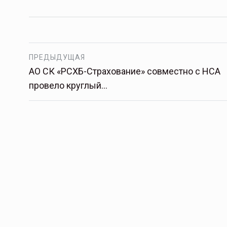
Тамбов — под страховой за
ПРЕДЫДУЩАЯ
Тамбовская область — не только
сельскохозяйственный регион с исто
АО СК «РСХБ-Страхование» совместно с НСА
традициями выращивания агрокультур,
провело круглый…
рискованного земледелия. Временно
обязанности…
ССТ, 2025 №4 СЕНТЯБРЬ