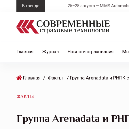
S
В тренде
25–28 августа — MIMS Automobility Сан
k
i
p
t
o
c
Главная
Журнал
Новости страхования
Мн
o
n
t
Главная
/
Факты
e
n
t
ФАКТЫ
Группа Arenadata и РН