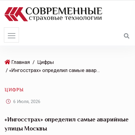
S
k
i
p
t
o
c
o
Главная
/
Цифры
n
/ «Ингосстрах» определил самые аварийные улицы Москвы
t
e
ЦИФРЫ
n
t
6 Июля, 2026
«Ингосстрах» определил самые аварийные
улицы Москвы