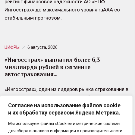
рейтинг финансовой надёжности АО «НПФ
Ингосстрах» до максимального уровня ruAAA со
стабильным прогнозом.
ЦИФРЫ
6 августа, 2026
«Ингосстрах» выплатил более 6,3
миллиарда рублей в сегменте
автострахования…
«Ингосстрах», один из лидеров рынка страхования в
России, выплатил своим клиентам более 6,3
Согласие на использование файлов cookie
миллиарда рублей в сегменте автострахования за
и их обработку сервисом Яндекс.Метрика.
период 20…
Мы используем файлы «Cookie» и метрические системы
для сбора и анализа информации о производительности