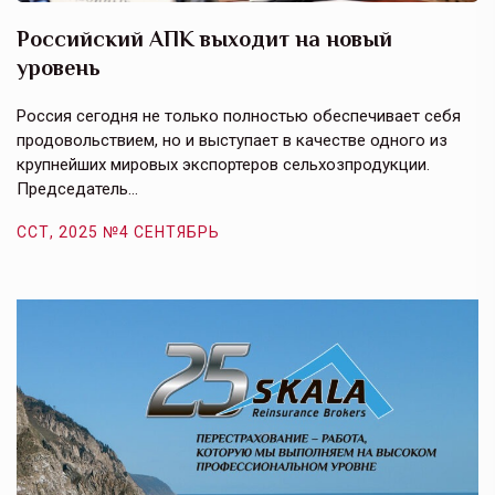
Российский АПК выходит на новый
А
уровень
к
в
е,
Россия сегодня не только полностью обеспечивает себя
Э
продовольствием, но и выступает в качестве одного из
у
крупнейших мировых экспортеров сельхозпродукции.
п
Председатель…
з
ССТ, 2025 №4 СЕНТЯБРЬ
С