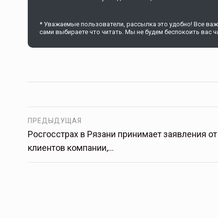
* Уважаемые пользователи, рассылка это удобно! Все важн
сами выбираете что читать. Мы не будем беспокоить вас ча
Тамбов — под страховой за
Тамбовская область — не только
сельскохозяйственный регион с исто
традициями выращивания агрокультур,
рискованного земледелия. Временно
обязанности…
ССТ, 2025 №4 СЕНТЯБРЬ
ПРЕДЫДУЩАЯ
Росгосстрах в Рязани принимает заявления от
клиентов компании,…