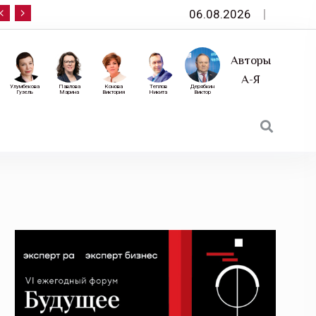
06.08.2026
10 сентября — «Эксперт РА» приглашает на фор
Авторы
А-Я
Улумбекова
Павлова
Конова
Теплов
Дерябкин
Гузель
Марина
Виктория
Никита
Виктор