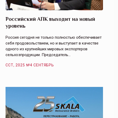
Российский АПК выходит на новый
Агрос
уровень
и кач
Россия сегодня не только полностью обеспечивает
Эффекти
себя продовольствием, но и выступает в качестве
урегули
одного из крупнейших мировых экспортеров
на случ
сельхозпродукции. Председатель…
площаде
ССТ, 2025 №4 СЕНТЯБРЬ
ССТ, 2