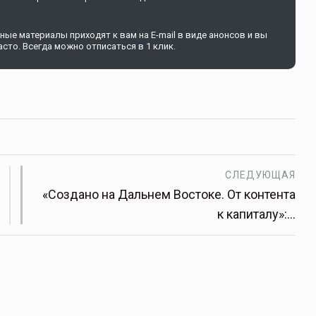
ые материалы приходят к вам на E-mail в виде анонсов и вы
сто. Всегда можно отписаться в 1 клик.
щитой
ОСАГО требует переосмысления
Нормативно-правовое регулирование страхового
рическими
рынка в России является одним из наиболее
 но и зона
прогрессивных в мире, однако в отдельных
 исполняющая
областях требует точечной доработки…
ССТ, 2025 №4 СЕНТЯБРЬ
СЛЕДУЮЩАЯ
«Создано на Дальнем Востоке. От контента
к капиталу»:…