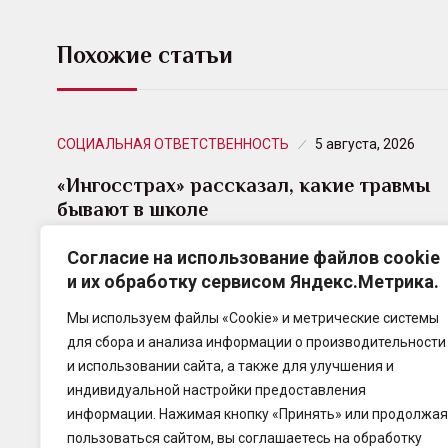
Похожие статьи
СОЦИАЛЬНАЯ ОТВЕТСТВЕННОСТЬ
5 августа, 2026
«Ингосстрах» рассказал, какие травмы
бывают в школе
Согласие на использование файлов cookie
«Ингосстрах», один из лидеров рынка
и их обработку сервисом Яндекс.Метрика.
страхования в России, подвел итоги
учебного года 2025/2026 года в сегменте
Мы используем файлы «Cookie» и метрические системы
страхования детей от несчастных случаев.
для сбора и анализа информации о производительности
и использовании сайта, а также для улучшения и
индивидуальной настройки предоставления
информации. Нажимая кнопку «Принять» или продолжая
пользоваться сайтом, вы соглашаетесь на обработку