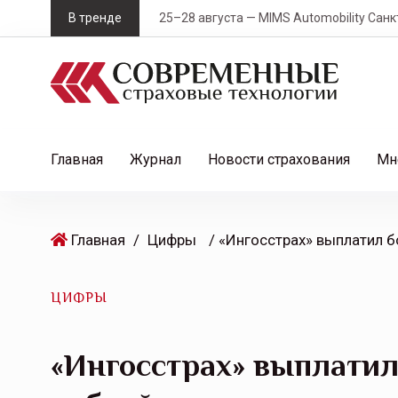
S
В тренде
25–28 августа — MIMS Automobility Санк
k
i
p
t
o
c
Главная
Журнал
Новости страхования
Мн
o
n
t
Главная
/
Цифры
e
n
t
ЦИФРЫ
«Ингосстрах» выплатил