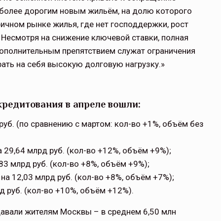
 более дорогим новым жильём, на долю которого
ричном рынке жилья, где нет господдержки, рост
щитой
ОСАГО требует переосмысления
Несмотря на снижение ключевой ставки, полная
ополнительным препятствием служат ограничения
Нормативно-правовое регулирование страхового
ать на себя высокую долговую нагрузку.»
рическими
рынка в России является одним из наиболее
 но и зона
прогрессивных в мире, однако в отдельных
 исполняющая
областях требует точечной доработки…
кредитования в апреле вошли:
ССТ, 2025 №4 СЕНТЯБРЬ
 руб. (по сравнению с мартом: кол-во +1%, объём без
 29,64 млрд руб. (кол-во +12%, объём +9%);
,83 млрд руб. (кол-во +8%, объём +9%);
на 12,03 млрд руб. (кол-во +8%, объём +7%);
рд руб. (кол-во +10%, объём +12%).
авали жителям Москвы – в среднем 6,50 млн