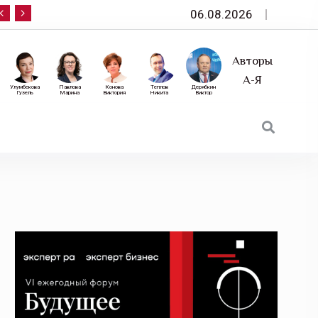
06.08.2026
10 сентября — «Эксперт РА» приглашает на фор
Авторы
А-Я
Улумбекова
Павлова
Конова
Теплов
Дерябкин
Гузель
Марина
Виктория
Никита
Виктор