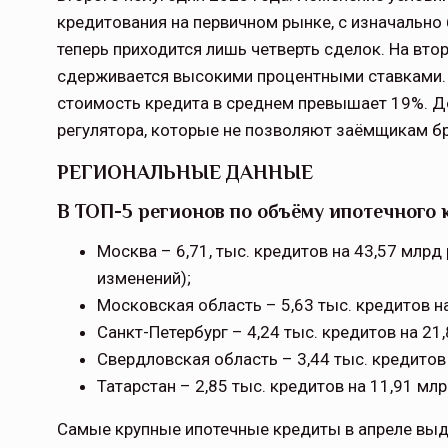
кредитования на первичном рынке, с изначально
теперь приходится лишь четверть сделок. На вто
Тамбов — под страховой за
сдерживается высокими процентными ставками. 
стоимость кредита в среднем превышает 19%. Д
Тамбовская область — не только
регулятора, которые не позволяют заёмщикам бр
сельскохозяйственный регион с исто
традициями выращивания агрокультур,
РЕГИОНАЛЬНЫЕ ДАННЫЕ
рискованного земледелия. Временно
обязанности…
В ТОП-5 регионов по объёму ипотечного 
ССТ, 2025 №4 СЕНТЯБРЬ
Москва – 6,71, тыс. кредитов на 43,57 млрд
изменений);
Московская область – 5,63 тыс. кредитов на
Санкт-Петербург – 4,24 тыс. кредитов на 21
Свердловская область – 3,44 тыс. кредитов 
Татарстан – 2,85 тыс. кредитов на 11,91 мл
Самые крупные ипотечные кредиты в апреле выд