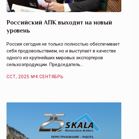
Российский АПК выходит на новый
Агрос
уровень
и кач
Россия сегодня не только полностью обеспечивает
Эффекти
себя продовольствием, но и выступает в качестве
урегули
одного из крупнейших мировых экспортеров
на случ
сельхозпродукции. Председатель…
площаде
ССТ, 2025 №4 СЕНТЯБРЬ
ССТ, 2