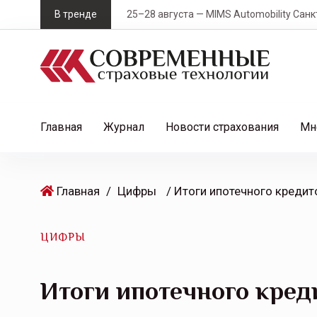
S
В тренде
25–28 августа — MIMS Automobility Санк
k
i
p
t
o
c
Главная
Журнал
Новости страхования
Мн
o
n
t
Главная
/
Цифры
e
n
t
ЦИФРЫ
Итоги ипотечного кред