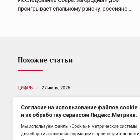
проигрывает спальному району, россияне…
Похожие статьи
ЦИФРЫ
27 июля, 2026
Досрочное погашение кредитов в июне
Согласие на использование файлов cookie
2026 года
и их обработку сервисом Яндекс.Метрика.
По данным Объединённого Кредитного Бюро, в
Мы используем файлы «Cookie» и метрические системы
июне россияне направили 372,26 млрд рублей на
для сбора и анализа информации о производительности