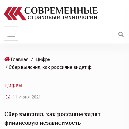
S
k
i
p
t
o
c
o
Главная
/
Цифры
n
/ Сбер выяснил, как россияне видят финансовую независимость
t
e
ЦИФРЫ
n
t
11 Июня, 2021
Сбер выяснил, как россияне видят
финансовую независимость