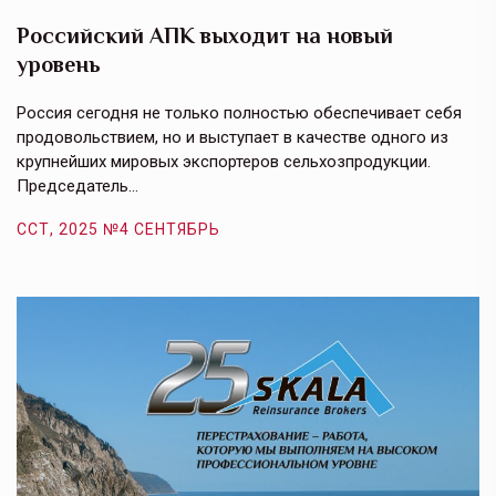
Российский АПК выходит на новый
А
уровень
к
в
е,
Россия сегодня не только полностью обеспечивает себя
Э
продовольствием, но и выступает в качестве одного из
у
крупнейших мировых экспортеров сельхозпродукции.
п
Председатель…
з
ССТ, 2025 №4 СЕНТЯБРЬ
С