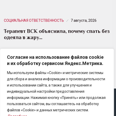
СОЦИАЛЬНАЯ ОТВЕТСТВЕННОСТЬ
7 августа, 2026
Терапевт ВСК объяснила, почему спать без
одеяла в жару…
С наступлением лета многие люди совершают одну
Согласие на использование файлов cookie
и ту же ошибку — пытаются спастись от жары,
и их обработку сервисом Яндекс.Метрика.
полностью отказываясь от любого текстиля…
Мы используем файлы «Cookie» и метрические системы
для сбора и анализа информации о производительности
и использовании сайта, а также для улучшения и
индивидуальной настройки предоставления
информации. Нажимая кнопку «Принять» или продолжая
Copyright © 2025 Ассоциация «Некоммерческого
пользоваться сайтом, вы соглашаетесь на обработку
партнерство содействия развитию страхового рынка
файлов «Cookie» и данных метрических систем.
«Центр страховой безопасности»