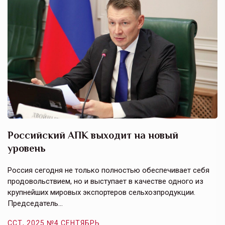
Российский АПК выходит на новый
А
уровень
к
в
е,
Россия сегодня не только полностью обеспечивает себя
Э
продовольствием, но и выступает в качестве одного из
у
крупнейших мировых экспортеров сельхозпродукции.
п
Председатель…
з
ССТ, 2025 №4 СЕНТЯБРЬ
С