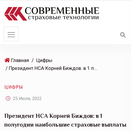
S
k
i
p
t
o
c
o
Главная
/
Цифры
n
/ Президент НСА Корней Биждов: в 1 полугодии наибольшие страховые выплаты аграриям страны произвели «РСХБ-Страхование», «Альфастрахование» и «Россгосстрах»
t
e
ЦИФРЫ
n
t
25 Июля, 2022
Президент НСА Корней Биждов: в 1
полугодии наибольшие страховые выплаты