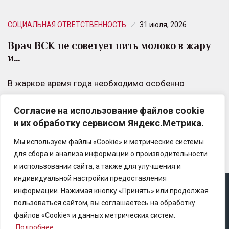
СОЦИАЛЬНАЯ ОТВЕТСТВЕННОСТЬ
31 июля, 2026
Врач ВСК не советует пить молоко в жару
и…
В жаркое время года необходимо особенно
тщательно прислушиваться к своему организму.
Согласие на использование файлов cookie
Ведь помимо солнечного удара существует риск
и их обработку сервисом Яндекс.Метрика.
теплового истощения (которое маскируется…
Мы используем файлы «Cookie» и метрические системы
для сбора и анализа информации о производительности
и использовании сайта, а также для улучшения и
индивидуальной настройки предоставления
информации. Нажимая кнопку «Принять» или продолжая
Copyright © 2025 Ассоциация «Некоммерческого
пользоваться сайтом, вы соглашаетесь на обработку
партнерство содействия развитию страхового рынка
файлов «Cookie» и данных метрических систем.
«Центр страховой безопасности»
Подробнее