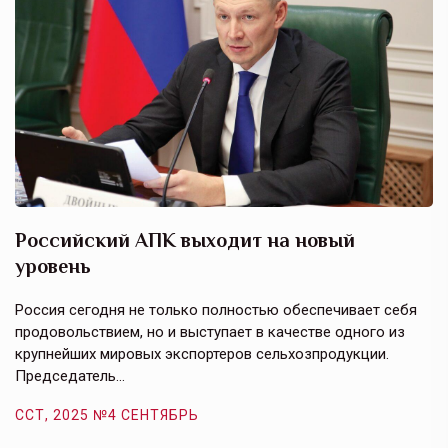
Российский АПК выходит на новый
А
уровень
к
в
е,
Россия сегодня не только полностью обеспечивает себя
Э
продовольствием, но и выступает в качестве одного из
у
крупнейших мировых экспортеров сельхозпродукции.
п
Председатель…
з
ССТ, 2025 №4 СЕНТЯБРЬ
С