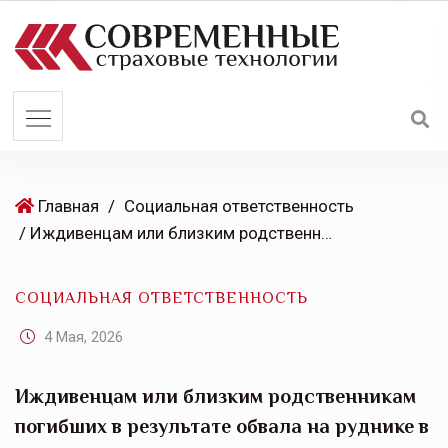
S
k
i
p
t
o
c
o
Главная
/
Социальная ответственность
n
/ Иждивенцам или близким родственникам погибших в результате обвала на руднике в Магаданской области положены страховые выплаты по ОСОПО от Страхового Дома ВСК
t
e
СОЦИАЛЬНАЯ ОТВЕТСТВЕННОСТЬ
n
t
4 Мая, 2026
Иждивенцам или близким родственникам
погибших в результате обвала на руднике в