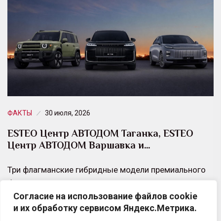
ФАКТЫ
30 июля, 2026
ESTEO Центр АВТОДОМ Таганка, ESTEO
Центр АВТОДОМ Варшавка и…
Три флагманские гибридные модели премиального
бренда ESTEO, представленного в дилерских центрах
Согласие на использование файлов cookie
ESTEO Центр АВТОДОМ Таганка, ESTEO Центр
и их обработку сервисом Яндекс.Метрика.
АВТОДОМ Варшавка и ESTEO…