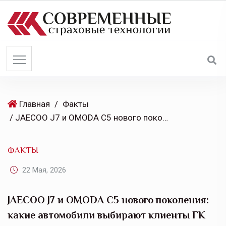
S
k
i
p
t
o
c
o
Главная
/
Факты
n
/ JAECOO J7 и OMODA C5 нового поколения: какие автомобили выбирают клиенты ГК АВТОДОМ в 2026 году
t
e
ФАКТЫ
n
t
22 Мая, 2026
JAECOO J7 и OMODA C5 нового поколения:
какие автомобили выбирают клиенты ГК