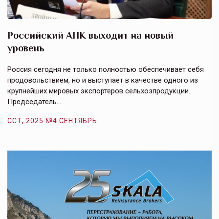
Российский АПК выходит на новый
А
уровень
к
в
е,
Россия сегодня не только полностью обеспечивает себя
Э
продовольствием, но и выступает в качестве одного из
у
крупнейших мировых экспортеров сельхозпродукции.
п
Председатель…
з
ССТ, 2025 №4 СЕНТЯБРЬ
С