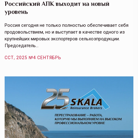
Российский АПК выходит на новый
А
уровень
к
в
е,
Россия сегодня не только полностью обеспечивает себя
Э
продовольствием, но и выступает в качестве одного из
у
крупнейших мировых экспортеров сельхозпродукции.
п
Председатель…
з
ССТ, 2025 №4 СЕНТЯБРЬ
С