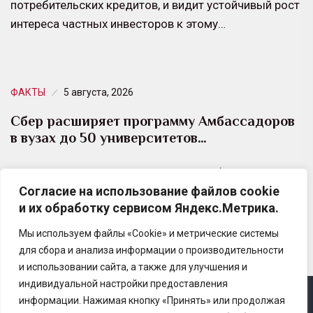
потребительских кредитов, и видит устойчивый рост
интереса частных инвесторов к этому…
ФАКТЫ
5 августа, 2026
Сбер расширяет программу Амбассадоров
в вузах до 50 университетов…
Новый сезон проекта стартует в октябре: по два
Согласие на использование файлов cookie
студента от каждого вуза — от Санкт-Петербурга и
и их обработку сервисом Яндекс.Метрика.
Белгорода до Владивостока и Якутска…
Мы используем файлы «Cookie» и метрические системы
для сбора и анализа информации о производительности
и использовании сайта, а также для улучшения и
индивидуальной настройки предоставления
информации. Нажимая кнопку «Принять» или продолжая
Copyright © 2025 Ассоциация «Некоммерческого