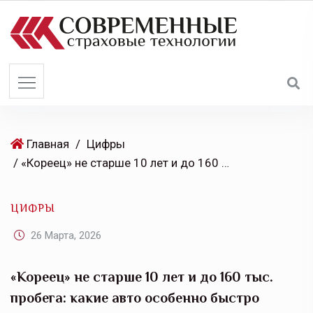
S
k
i
p
t
o
c
o
Главная
/
Цифры
n
/ «Кореец» не старше 10 лет и до 160 тыс. пробега: какие авто особенно быстро продаются на вторичном рынке
t
e
ЦИФРЫ
n
t
26 Марта, 2026
«Кореец» не старше 10 лет и до 160 тыс.
пробега: какие авто особенно быстро