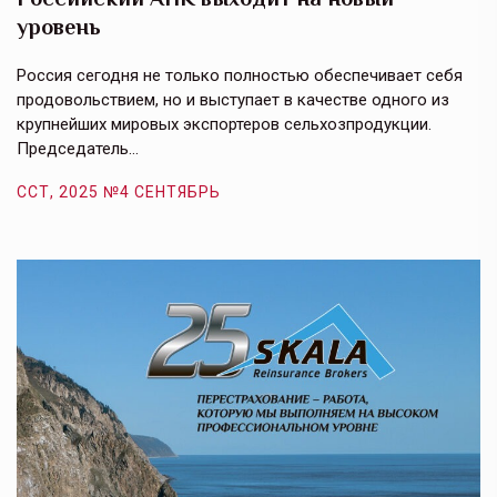
уровень
к
в
е,
Россия сегодня не только полностью обеспечивает себя
Э
продовольствием, но и выступает в качестве одного из
у
крупнейших мировых экспортеров сельхозпродукции.
п
Председатель…
з
ССТ, 2025 №4 СЕНТЯБРЬ
С