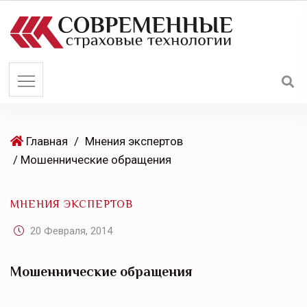
S
k
i
p
t
o
c
o
Главная
/
Мнения экспертов
n
/ Мошеннические обращения
t
e
МНЕНИЯ ЭКСПЕРТОВ
n
t
20 Февраля, 2014
Мошеннические обращения