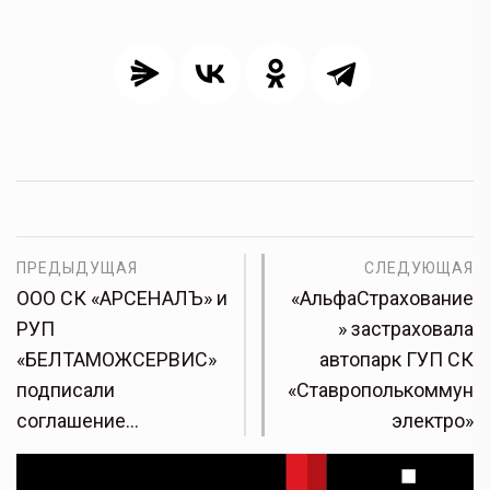
ПРЕДЫДУЩАЯ
СЛЕДУЮЩАЯ
ООО СК «АРСЕНАЛЪ» и
«АльфаСтрахование
РУП
» застраховала
«БЕЛТАМОЖСЕРВИС»
автопарк ГУП СК
подписали
«Ставрополькоммун
соглашение…
электро»