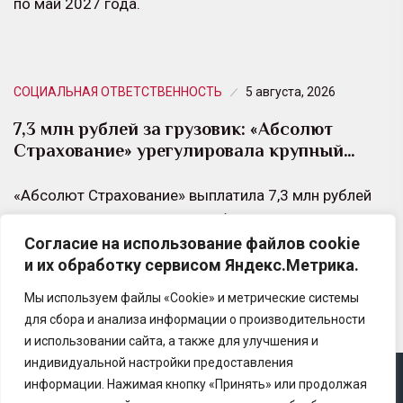
по май 2027 года.
СОЦИАЛЬНАЯ ОТВЕТСТВЕННОСТЬ
5 августа, 2026
7,3 млн рублей за грузовик: «Абсолют
Страхование» урегулировала крупный…
«Абсолют Страхование» выплатила 7,3 млн рублей
владельцу грузового автомобиля SANY, который
Согласие на использование файлов cookie
получил критические повреждения в результате ДТП
и их обработку сервисом Яндекс.Метрика.
на трассе М5.
Мы используем файлы «Cookie» и метрические системы
для сбора и анализа информации о производительности
и использовании сайта, а также для улучшения и
индивидуальной настройки предоставления
информации. Нажимая кнопку «Принять» или продолжая
Copyright © 2025 Ассоциация «Некоммерческого