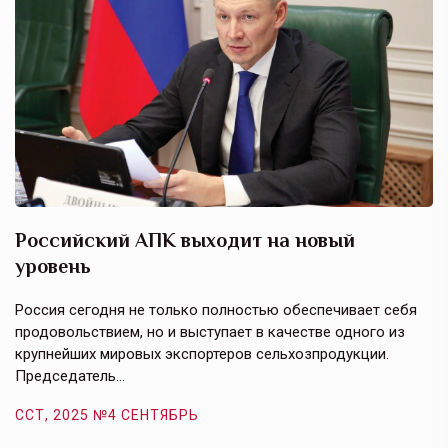
Российский АПК выходит на новый
А
уровень
к
в
е,
Россия сегодня не только полностью обеспечивает себя
Э
продовольствием, но и выступает в качестве одного из
у
крупнейших мировых экспортеров сельхозпродукции.
п
Председатель…
з
ССТ, 2025 №4 СЕНТЯБРЬ
С