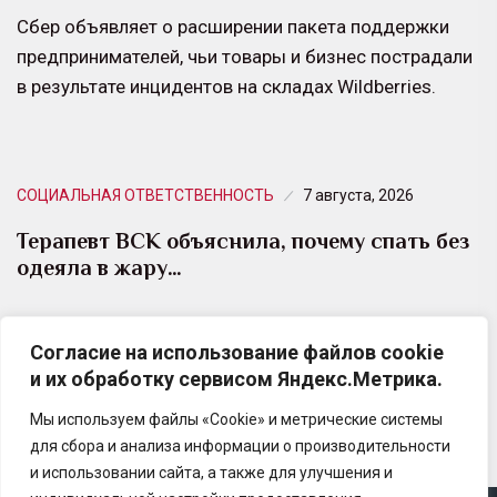
Сбер объявляет о расширении пакета поддержки
предпринимателей, чьи товары и бизнес пострадали
в результате инцидентов на складах Wildberries.
СОЦИАЛЬНАЯ ОТВЕТСТВЕННОСТЬ
7 августа, 2026
Терапевт ВСК объяснила, почему спать без
одеяла в жару…
С наступлением лета многие люди совершают одну
Согласие на использование файлов cookie
и ту же ошибку — пытаются спастись от жары,
и их обработку сервисом Яндекс.Метрика.
полностью отказываясь от любого текстиля…
Мы используем файлы «Cookie» и метрические системы
для сбора и анализа информации о производительности
и использовании сайта, а также для улучшения и