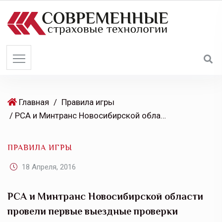
S
k
i
p
t
o
c
o
Главная
/
Правила игры
n
/ РСА и Минтранс Новосибирской области провели первые выездные проверки операторов техосмотра в регионе
t
e
ПРАВИЛА ИГРЫ
n
t
18 Апреля, 2016
РСА и Минтранс Новосибирской области
провели первые выездные проверки