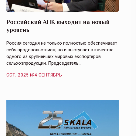
Российский АПК выходит на новый
Агрос
уровень
и кач
Россия сегодня не только полностью обеспечивает
Эффекти
себя продовольствием, но и выступает в качестве
урегули
одного из крупнейших мировых экспортеров
на случ
сельхозпродукции. Председатель…
площаде
ССТ, 2025 №4 СЕНТЯБРЬ
ССТ, 2