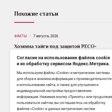
Похожие статьи
ФАКТЫ
7 августа, 2026
Хозяина тайги под защитой РЕСО-
Гарантия доставили в парк Югры
Согласие на использование файлов cookie
и их обработку сервисом Яндекс.Метрика.
РЕСО-Гарантия застраховала перевозку 9-
метровой скульптуры лося. Ее установили у реки
Мы используем файлы «Cookie» и метрические системы
Казым в Ханты-Мансийском автономном округе.
для сбора и анализа информации о производительности
и использовании сайта, а также для улучшения и
индивидуальной настройки предоставления
информации. Нажимая кнопку «Принять» или продолжая
пользоваться сайтом, вы соглашаетесь на обработку
файлов «Cookie» и данных метрических систем.