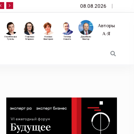
08.08.2026
10 сентября — «Эксперт РА» приглашает на фор
Авторы
А-Я
Улумбекова
Павлова
Конова
Теплов
Дерябкин
Гузель
Марина
Виктория
Никита
Виктор