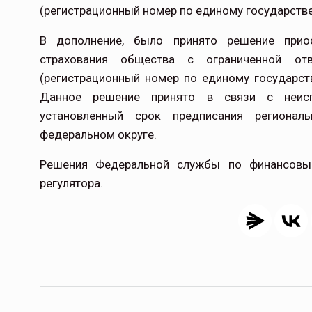
(регистрационный номер по единому государстве
В дополнение, было принято решение приос
Тамбов — под страховой за
страхования общества с ограниченной о
(регистрационный номер по единому государст
Тамбовская область — не только
сельскохозяйственный регион с исто
Данное решение принято в связи с неис
традициями выращивания агрокультур,
установленный срок предписания региона
рискованного земледелия. Временно
федеральном округе.
обязанности…
Решения Федеральной службы по финансов
ССТ, 2025 №4 СЕНТЯБРЬ
регулятора
.