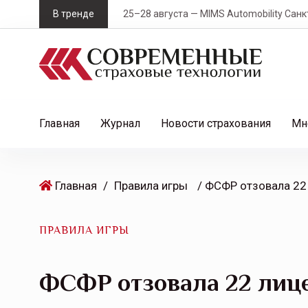
S
В тренде
25–28 августа — MIMS Automobility Санк
k
i
p
t
o
c
Главная
Журнал
Новости страхования
Мн
o
n
t
Главная
/
Правила игры
/ ФСФР отзовала 22
e
n
t
ПРАВИЛА ИГРЫ
ФСФР отзовала 22 лиц