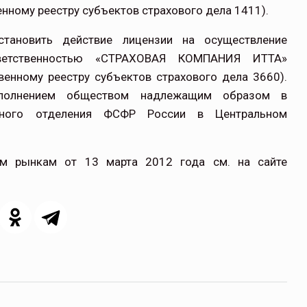
нному реестру субъектов страхового дела 1411).
тановить действие лицензии на осуществление
щитой
ОСАГО требует переосмысления
тветственностью «СТРАХОВАЯ КОМПАНИЯ ИТТА»
венному реестру субъектов страхового дела 3660).
Нормативно-правовое регулирование страхового
рическими
рынка в России является одним из наиболее
полнением обществом надлежащим образом в
 но и зона
прогрессивных в мире, однако в отдельных
льного отделения ФСФР России в Центральном
 исполняющая
областях требует точечной доработки…
ССТ, 2025 №4 СЕНТЯБРЬ
ым рынкам от 13 марта 2012 года см.
на сайте