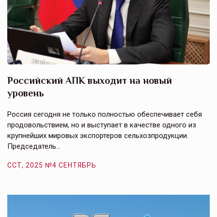
Российский АПК выходит на новый
А
уровень
к
в
е,
Россия сегодня не только полностью обеспечивает себя
Э
продовольствием, но и выступает в качестве одного из
у
крупнейших мировых экспортеров сельхозпродукции.
п
Председатель…
з
ССТ, 2025 №4 СЕНТЯБРЬ
С