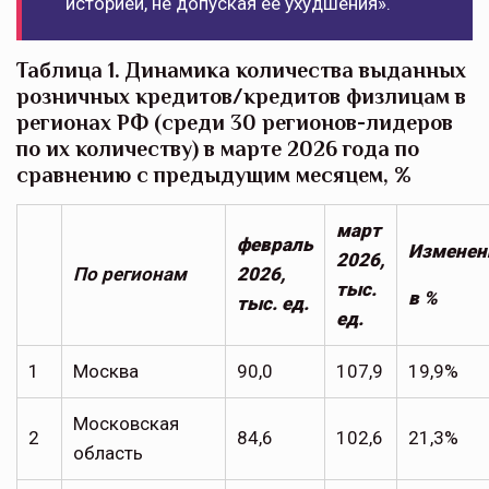
историей, не допуская ее ухудшения».
Таблица 1. Динамика количества выданных
розничных кредитов/кредитов физлицам в
регионах РФ (среди 30 регионов-лидеров
по их количеству) в марте 2026 года по
сравнению с предыдущим месяцем, %
март
февраль
Изменен
2026,
По регионам
2026,
тыс.
в %
тыс. ед.
ед.
1
Москва
90,0
107,9
19,9%
Московская
2
84,6
102,6
21,3%
область