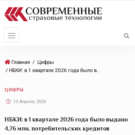
S
k
i
p
t
o
c
o
Главная
/
Цифры
n
/ НБКИ: в 1 квартале 2026 года было выдано 4,76 млн. потребительских кредитов
t
e
ЦИФРЫ
n
t
13 Апреля, 2026
НБКИ: в 1 квартале 2026 года было выдано
4,76 млн. потребительских кредитов