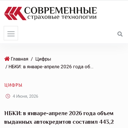
S
k
i
p
t
o
c
o
Главная
/
Цифры
n
/ НБКИ: в январе-апреле 2026 года объем выданных автокредитов составил 443,2 млрд. руб.
t
e
ЦИФРЫ
n
t
4 Июня, 2026
НБКИ: в январе-апреле 2026 года объем
выданных автокредитов составил 443,2