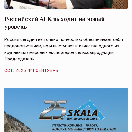
Российский АПК выходит на новый
А
уровень
к
в
е,
Россия сегодня не только полностью обеспечивает себя
Э
продовольствием, но и выступает в качестве одного из
у
крупнейших мировых экспортеров сельхозпродукции.
п
Председатель…
з
ССТ, 2025 №4 СЕНТЯБРЬ
С