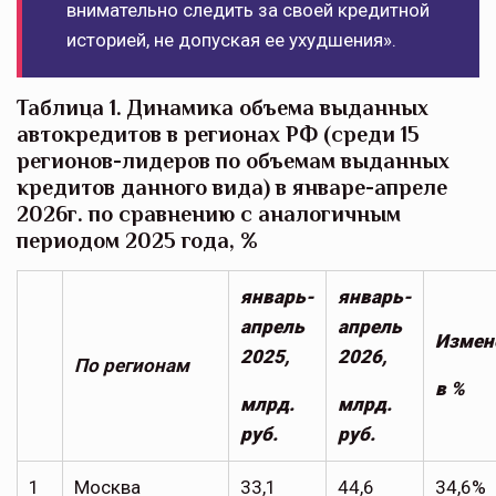
внимательно следить за своей кредитной
историей, не допуская ее ухудшения».
Таблица 1. Динамика объема выданных
автокредитов в регионах РФ (среди 15
регионов-лидеров по объемам выданных
кредитов данного вида) в январе-апреле
2026г. по сравнению с аналогичным
периодом 2025 года, %
январь-
январь-
апрель
апрель
Измен
2025,
2026,
По регионам
в %
млрд.
млрд.
руб.
руб.
1
Москва
33,1
44,6
34,6%