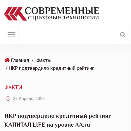
S
k
i
p
t
o
c
o
Главная
/
Факты
n
/ НКР подтвердило кредитный рейтинг КАПИТАЛ LIFE на уровне AA.ru
t
e
ФАКТЫ
n
t
27 Апреля, 2026
НКР подтвердило кредитный рейтинг
КАПИТАЛ LIFE на уровне AA.ru