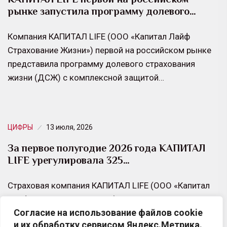
рынке запустила программу долевого…
Компания КАПИТАЛ LIFE (ООО «Капитал Лайф
Страхование Жизни») первой на российском рынке
представила программу долевого страхования
жизни (ДСЖ) с комплексной защитой…
ЦИФРЫ
13 июля, 2026
За первое полугодие 2026 года КАПИТАЛ
LIFE урегулировала 325…
Страховая компания КАПИТАЛ LIFE (ООО «Капитал
Лайф Страхование Жизни») за первое полугодие
Согласие на использование файлов cookie
2026 года урегулировала 325 тыс. страховых
и их обработку сервисом Яндекс.Метрика.
случаев по договорам…