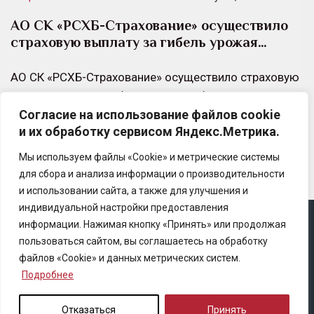
АО СК «РСХБ-Страхование» осуществило
страховую выплату за гибель урожая…
АО СК «РСХБ-Страхование» осуществило страховую
выплату в размере более 4 млн рублей по договору
Согласие на использование файлов cookie
страхования урожая сельскохозяйственных культур
и их обработку сервисом Яндекс.Метрика.
с государственной поддержкой агропредприятию…
Мы используем файлы «Cookie» и метрические системы
для сбора и анализа информации о производительности
и использовании сайта, а также для улучшения и
индивидуальной настройки предоставления
информации. Нажимая кнопку «Принять» или продолжая
Copyright © 2025 Ассоциация «Некоммерческого
пользоваться сайтом, вы соглашаетесь на обработку
партнерство содействия развитию страхового рынка
файлов «Cookie» и данных метрических систем.
«Центр страховой безопасности»
Подробнее
Правила републикации
Отказаться
Принять
Политика конфиденциальности