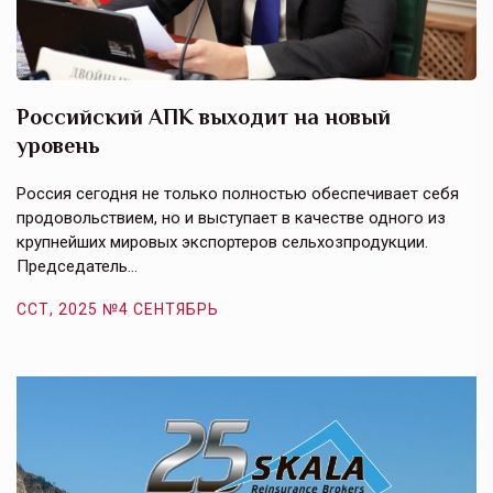
Российский АПК выходит на новый
А
уровень
к
в
е,
Россия сегодня не только полностью обеспечивает себя
Э
продовольствием, но и выступает в качестве одного из
у
крупнейших мировых экспортеров сельхозпродукции.
п
Председатель…
з
ССТ, 2025 №4 СЕНТЯБРЬ
С