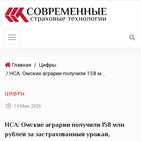
S
k
i
p
t
o
c
o
Главная
/
Цифры
n
/ НСА: Омские аграрии получили 158 млн рублей за застрахованный урожай, который погода не дала убрать в 2025 году
t
e
ЦИФРЫ
n
t
14 Мая, 2026
НСА: Омские аграрии получили 158 млн
рублей за застрахованный урожай,