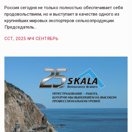
в
е,
Россия сегодня не только полностью обеспечивает себя
Э
продовольствием, но и выступает в качестве одного из
у
крупнейших мировых экспортеров сельхозпродукции.
п
Председатель…
з
ССТ, 2025 №4 СЕНТЯБРЬ
С