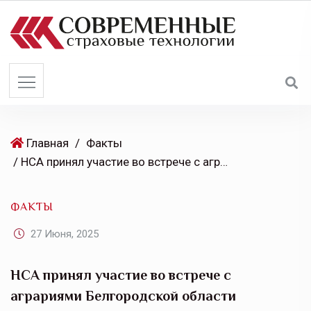
S
k
i
p
t
o
c
o
Главная
/
Факты
n
/ НСА принял участие во встрече с аграриями Белгородской области
t
e
ФАКТЫ
n
t
27 Июня, 2025
НСА принял участие во встрече с
аграриями Белгородской области