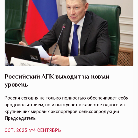
Российский АПК выходит на новый
А
уровень
к
в
е,
Россия сегодня не только полностью обеспечивает себя
Э
продовольствием, но и выступает в качестве одного из
у
крупнейших мировых экспортеров сельхозпродукции.
п
Председатель…
з
ССТ, 2025 №4 СЕНТЯБРЬ
С