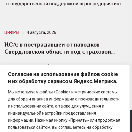
с государственной поддержкой агропредприятию…
ЦИФРЫ
4 августа, 2026
НСА: в пострадавшей от паводков
Свердловской области под страховой…
В Свердловской области застраховано 180 тыс. га.
Согласие на использование файлов cookie
– это 25% от всех сельхозземель в субъекте. Регион
и их обработку сервисом Яндекс.Метрика.
лидирует по страхованию посевов в…
Мы используем файлы «Cookie» и метрические системы
для сбора и анализа информации о производительности
и использовании сайта, а также для улучшения и
индивидуальной настройки предоставления
информации. Нажимая кнопку «Принять» или продолжая
Copyright © 2025 Ассоциация «Некоммерческого
пользоваться сайтом, вы соглашаетесь на обработку
партнерство содействия развитию страхового рынка