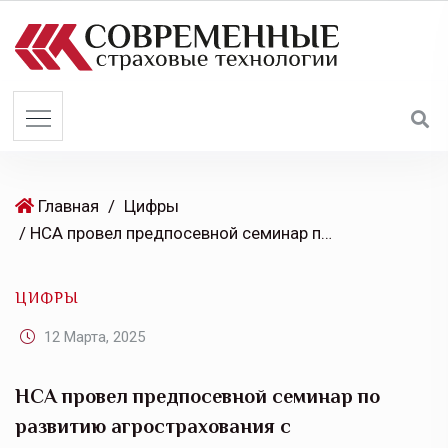
S
k
i
p
t
o
c
o
Главная
/
Цифры
n
/ НСА провел предпосевной семинар по развитию агрострахования с господдержкой для аграриев Чеченской Республики
t
e
ЦИФРЫ
n
t
12 Марта, 2025
НСА провел предпосевной семинар по
развитию агрострахования с