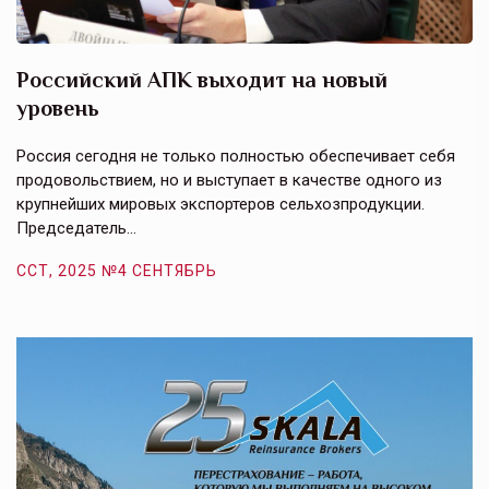
Российский АПК выходит на новый
А
уровень
к
в
е,
Россия сегодня не только полностью обеспечивает себя
Э
продовольствием, но и выступает в качестве одного из
у
крупнейших мировых экспортеров сельхозпродукции.
п
Председатель…
з
ССТ, 2025 №4 СЕНТЯБРЬ
С