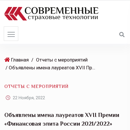
S
k
i
p
t
o
c
o
Главная
/
Отчеты с мероприятий
n
/ Объявлены имена лауреатов XVII Премии «Финансовая элита России 2021/2022»
t
e
ОТЧЕТЫ С МЕРОПРИЯТИЙ
n
t
22 Ноября, 2022
Объявлены имена лауреатов XVII Премии
«Финансовая элита России 2021/2022»