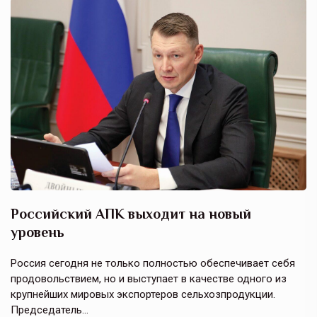
Российский АПК выходит на новый
А
уровень
к
в
е,
Россия сегодня не только полностью обеспечивает себя
Э
продовольствием, но и выступает в качестве одного из
у
крупнейших мировых экспортеров сельхозпродукции.
п
Председатель…
з