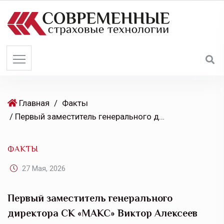
S
k
i
p
t
o
c
o
Главная
/
Факты
n
/ Первый заместитель генерального директора СК «МАКС» Виктор Алексеев отмечен Благодарностью президента ВСС
t
e
ФАКТЫ
n
t
27 Мая, 2026
Первый заместитель генерального
директора СК «МАКС» Виктор Алексеев