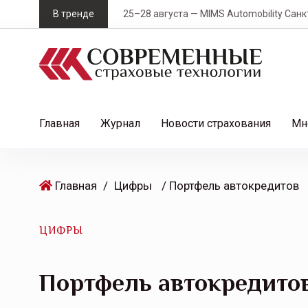
S
В тренде
25–28 августа — MIMS Automobility Санк
k
i
p
t
o
c
Главная
Журнал
Новости страхования
Мн
o
n
t
Главная
/
Цифры
/ Портфель автокредитов
e
n
t
ЦИФРЫ
Портфель автокредито