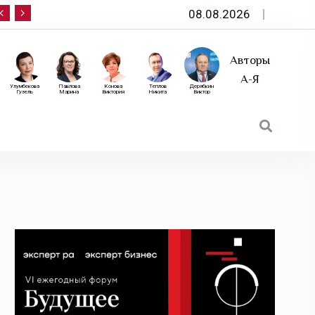
08.08.2026
10 сентября — «Эксперт РА» приглашает на фор
Авторы
А-Я
Улумбекова
Павлова
Конова
Теплов
Дерябкин
Гузель
Марина
Виктория
Никита
Виктор