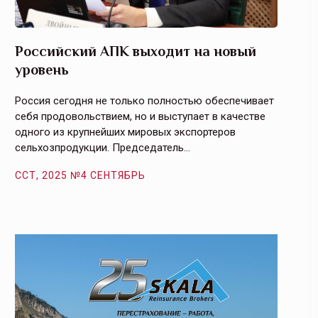
Российский АПК выходит на новый
Агрос
уровень
и кач
Россия сегодня не только полностью обеспечивает
Эффекти
себя продовольствием, но и выступает в качестве
урегули
одного из крупнейших мировых экспортеров
на случ
сельхозпродукции. Председатель…
площаде
ССТ, 2025 №4 СЕНТЯБРЬ
ССТ, 2