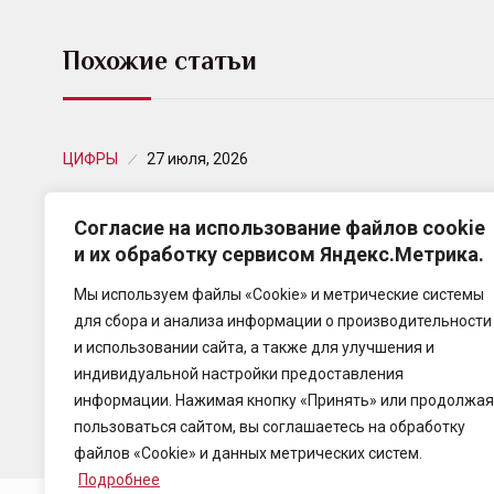
Похожие статьи
ЦИФРЫ
27 июля, 2026
Досрочное погашение кредитов в июне
Согласие на использование файлов cookie
2026 года
и их обработку сервисом Яндекс.Метрика.
По данным Объединённого Кредитного Бюро, в
Мы используем файлы «Cookie» и метрические системы
июне россияне направили 372,26 млрд рублей на
для сбора и анализа информации о производительности
досрочное погашение по 2,53 млн кредитных
и использовании сайта, а также для улучшения и
договоров.
индивидуальной настройки предоставления
информации. Нажимая кнопку «Принять» или продолжая
пользоваться сайтом, вы соглашаетесь на обработку
файлов «Cookie» и данных метрических систем.
Подробнее