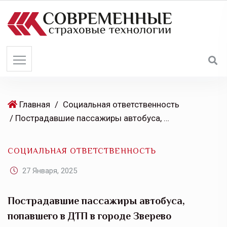
S
k
i
p
t
o
c
o
Главная
/
Социальная ответственность
n
/ Пострадавшие пассажиры автобуса, попавшего в ДТП в городе Зверево Ростовской области, имеют право на выплаты по ОСГОП в ПАО «Группа Ренессанс Страхование»
t
e
СОЦИАЛЬНАЯ ОТВЕТСТВЕННОСТЬ
n
t
27 Января, 2025
Пострадавшие пассажиры автобуса,
попавшего в ДТП в городе Зверево