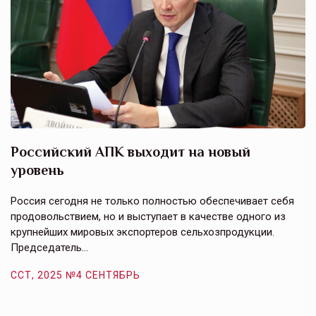
Российский АПК выходит на новый
А
уровень
к
в
е,
Россия сегодня не только полностью обеспечивает себя
Э
продовольствием, но и выступает в качестве одного из
у
крупнейших мировых экспортеров сельхозпродукции.
п
Председатель…
з
ССТ, 2025 №4 СЕНТЯБРЬ
С