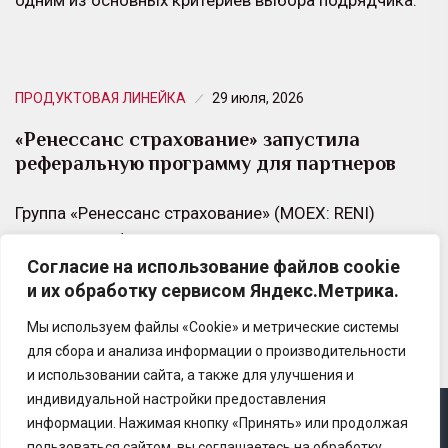
ПРОДУКТОВАЯ ЛИНЕЙКА
29 июля, 2026
«Ренессанс страхование» запустила
реферальную программу для партнеров
Группа «Ренессанс страхование» (MOEX: RENI)
запустила реферальную программу для партнерской
Согласие на использование файлов cookie
сети. Новый механизм позволяет действующим
и их обработку сервисом Яндекс.Метрика.
агентам, брокерам и субагентам и любым…
Мы используем файлы «Cookie» и метрические системы
для сбора и анализа информации о производительности
и использовании сайта, а также для улучшения и
индивидуальной настройки предоставления
информации. Нажимая кнопку «Принять» или продолжая
Copyright © 2025 Ассоциация «Некоммерческого
пользоваться сайтом, вы соглашаетесь на обработку