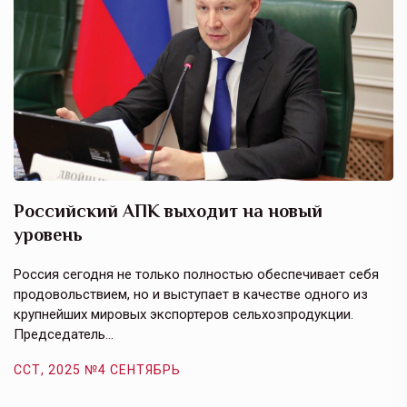
Российский АПК выходит на новый
А
уровень
к
в
е,
Россия сегодня не только полностью обеспечивает себя
Э
продовольствием, но и выступает в качестве одного из
у
крупнейших мировых экспортеров сельхозпродукции.
п
Председатель…
з
ССТ, 2025 №4 СЕНТЯБРЬ
С