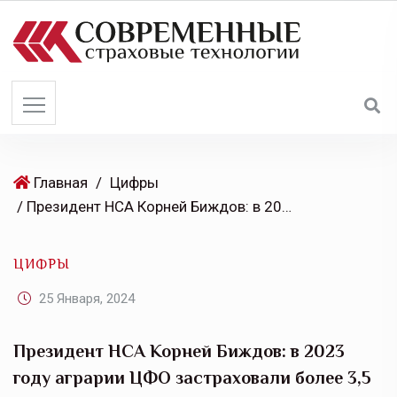
S
k
i
p
t
o
c
o
Главная
/
Цифры
n
/ Президент НСА Корней Биждов: в 2023 году аграрии ЦФО застраховали более 3,5 млн га посевов, рост- 78%
t
e
ЦИФРЫ
n
t
25 Января, 2024
Президент НСА Корней Биждов: в 2023
году аграрии ЦФО застраховали более 3,5