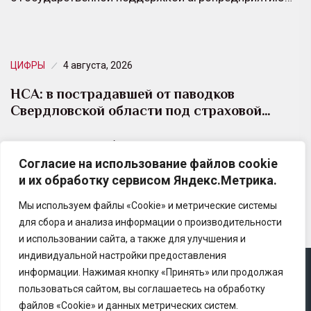
ЦИФРЫ
4 августа, 2026
НСА: в пострадавшей от паводков
Свердловской области под страховой…
В Свердловской области застраховано 180 тыс. га.
Согласие на использование файлов cookie
– это 25% от всех сельхозземель в субъекте. Регион
и их обработку сервисом Яндекс.Метрика.
лидирует по страхованию посевов в…
Мы используем файлы «Cookie» и метрические системы
для сбора и анализа информации о производительности
и использовании сайта, а также для улучшения и
индивидуальной настройки предоставления
информации. Нажимая кнопку «Принять» или продолжая
Copyright © 2025 Ассоциация «Некоммерческого
пользоваться сайтом, вы соглашаетесь на обработку
партнерство содействия развитию страхового рынка
файлов «Cookie» и данных метрических систем.